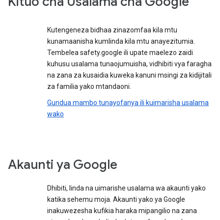
Kituo cha Usalama cha Google
Kutengeneza bidhaa zinazomfaa kila mtu
kunamaanisha kumlinda kila mtu anayezitumia.
Tembelea safety.google ili upate maelezo zaidi
kuhusu usalama tunaojumuisha, vidhibiti vya faragha
na zana za kusaidia kuweka kanuni msingi za kidijitali
za familia yako mtandaoni.
Gundua mambo tunayofanya ili kuimarisha usalama
wako
Akaunti ya Google
Dhibiti, linda na uimarishe usalama wa akaunti yako
katika sehemu moja. Akaunti yako ya Google
inakuwezesha kufikia haraka mipangilio na zana