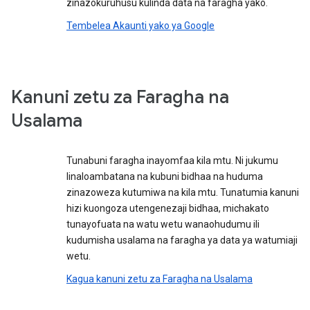
zinazokuruhusu kulinda data na faragha yako.
Tembelea Akaunti yako ya Google
Kanuni zetu za Faragha na
Usalama
Tunabuni faragha inayomfaa kila mtu. Ni jukumu
linaloambatana na kubuni bidhaa na huduma
zinazoweza kutumiwa na kila mtu. Tunatumia kanuni
hizi kuongoza utengenezaji bidhaa, michakato
tunayofuata na watu wetu wanaohudumu ili
kudumisha usalama na faragha ya data ya watumiaji
wetu.
Kagua kanuni zetu za Faragha na Usalama