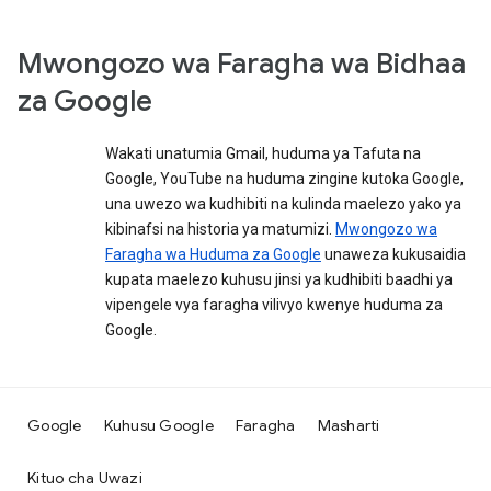
Mwongozo wa Faragha wa Bidhaa
za Google
Wakati unatumia Gmail, huduma ya Tafuta na
Google, YouTube na huduma zingine kutoka Google,
una uwezo wa kudhibiti na kulinda maelezo yako ya
kibinafsi na historia ya matumizi.
Mwongozo wa
Faragha wa Huduma za Google
unaweza kukusaidia
kupata maelezo kuhusu jinsi ya kudhibiti baadhi ya
vipengele vya faragha vilivyo kwenye huduma za
Google.
Google
Kuhusu Google
Faragha
Masharti
Kituo cha Uwazi