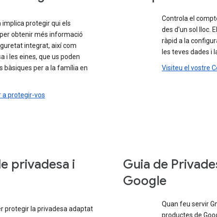
Controla el compte
implica protegir qui els
des d'un sol lloc.
e per obtenir més informació
ràpid a la configu
guretat integrat, així com
les teves dades i 
a i les eines, que us poden
ls bàsiques per a la família en
Visiteu el vostre
 a protegir-vos
de privadesa i
Guia de Privade
Google
Quan feu servir Gm
 protegir la privadesa adaptat
productes de Googl