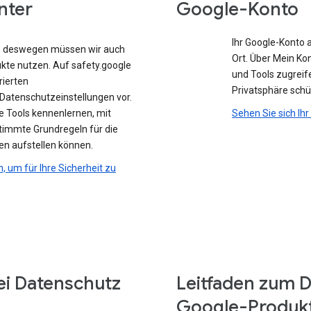
nter
Google-Konto
Ihr Google-Konto 
e, deswegen müssen wir auch
Ort. Über Mein Ko
ukte nutzen. Auf safety.google
und Tools zugreife
rierten
Privatsphäre sch
atenschutzeinstellungen vor.
e Tools kennenlernen, mit
Sehen Sie sich Ih
stimmte Grundregeln für die
en aufstellen können.
n, um für Ihre Sicherheit zu
ei Datenschutz
Leitfaden zum D
Google-Produk