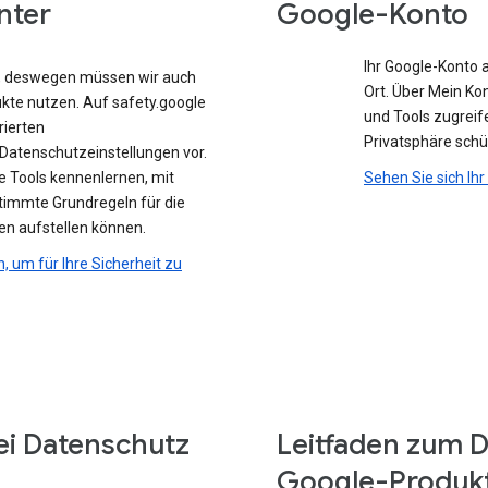
nter
Google-Konto
Ihr Google-Konto 
e, deswegen müssen wir auch
Ort. Über Mein Ko
ukte nutzen. Auf safety.google
und Tools zugreife
rierten
Privatsphäre sch
atenschutzeinstellungen vor.
e Tools kennenlernen, mit
Sehen Sie sich Ih
stimmte Grundregeln für die
en aufstellen können.
n, um für Ihre Sicherheit zu
ei Datenschutz
Leitfaden zum D
Google-Produk