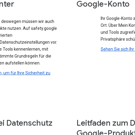
nter
Google-Konto
Ihr Google-Konto 
e, deswegen müssen wir auch
Ort. Über Mein Ko
ukte nutzen. Auf safety.google
und Tools zugreife
rierten
Privatsphäre sch
atenschutzeinstellungen vor.
e Tools kennenlernen, mit
Sehen Sie sich Ih
stimmte Grundregeln für die
en aufstellen können.
n, um für Ihre Sicherheit zu
ei Datenschutz
Leitfaden zum D
Google-Produk