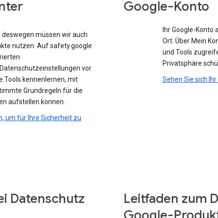
nter
Google-Konto
Ihr Google-Konto 
e, deswegen müssen wir auch
Ort. Über Mein Ko
ukte nutzen. Auf safety.google
und Tools zugreife
rierten
Privatsphäre sch
atenschutzeinstellungen vor.
e Tools kennenlernen, mit
Sehen Sie sich Ih
stimmte Grundregeln für die
en aufstellen können.
n, um für Ihre Sicherheit zu
ei Datenschutz
Leitfaden zum D
Google-Produk