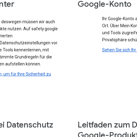
nter
Google-Konto
Ihr Google-Konto 
e, deswegen müssen wir auch
Ort. Über Mein Ko
ukte nutzen. Auf safety.google
und Tools zugreife
rierten
Privatsphäre sch
atenschutzeinstellungen vor.
e Tools kennenlernen, mit
Sehen Sie sich Ih
stimmte Grundregeln für die
en aufstellen können.
n, um für Ihre Sicherheit zu
ei Datenschutz
Leitfaden zum D
Google-Produk