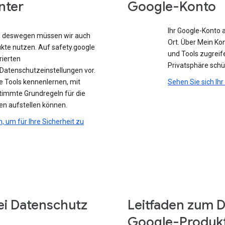
nter
Google-Konto
Ihr Google-Konto 
e, deswegen müssen wir auch
Ort. Über Mein Ko
ukte nutzen. Auf safety.google
und Tools zugreife
rierten
Privatsphäre sch
atenschutzeinstellungen vor.
e Tools kennenlernen, mit
Sehen Sie sich Ih
stimmte Grundregeln für die
en aufstellen können.
n, um für Ihre Sicherheit zu
ei Datenschutz
Leitfaden zum D
Google-Produk