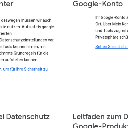
nter
Google-Konto
Ihr Google-Konto 
e, deswegen müssen wir auch
Ort. Über Mein Ko
ukte nutzen. Auf safety.google
und Tools zugreife
rierten
Privatsphäre sch
atenschutzeinstellungen vor.
e Tools kennenlernen, mit
Sehen Sie sich Ih
stimmte Grundregeln für die
en aufstellen können.
n, um für Ihre Sicherheit zu
ei Datenschutz
Leitfaden zum D
Google-Produk