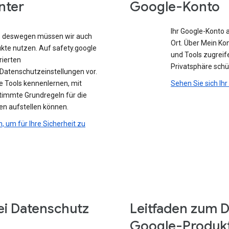
nter
Google-Konto
Ihr Google-Konto 
e, deswegen müssen wir auch
Ort. Über Mein Ko
ukte nutzen. Auf safety.google
und Tools zugreife
rierten
Privatsphäre sch
atenschutzeinstellungen vor.
e Tools kennenlernen, mit
Sehen Sie sich Ih
stimmte Grundregeln für die
en aufstellen können.
n, um für Ihre Sicherheit zu
ei Datenschutz
Leitfaden zum D
Google-Produk