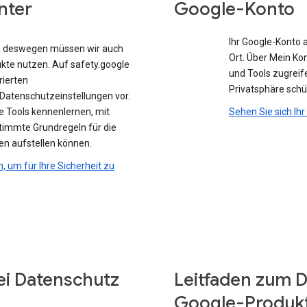
nter
Google-Konto
Ihr Google-Konto 
e, deswegen müssen wir auch
Ort. Über Mein Ko
ukte nutzen. Auf safety.google
und Tools zugreife
rierten
Privatsphäre sch
atenschutzeinstellungen vor.
e Tools kennenlernen, mit
Sehen Sie sich Ih
stimmte Grundregeln für die
en aufstellen können.
n, um für Ihre Sicherheit zu
ei Datenschutz
Leitfaden zum D
Google-Produk