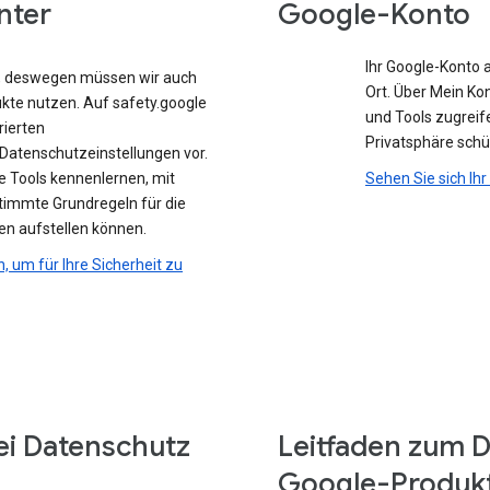
nter
Google-Konto
Ihr Google-Konto 
e, deswegen müssen wir auch
Ort. Über Mein Ko
ukte nutzen. Auf safety.google
und Tools zugreife
rierten
Privatsphäre sch
atenschutzeinstellungen vor.
e Tools kennenlernen, mit
Sehen Sie sich Ih
stimmte Grundregeln für die
en aufstellen können.
n, um für Ihre Sicherheit zu
ei Datenschutz
Leitfaden zum D
Google-Produk