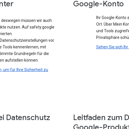
nter
Google-Konto
Ihr Google-Konto 
e, deswegen müssen wir auch
Ort. Über Mein Ko
ukte nutzen. Auf safety.google
und Tools zugreife
rierten
Privatsphäre sch
atenschutzeinstellungen vor.
e Tools kennenlernen, mit
Sehen Sie sich Ih
stimmte Grundregeln für die
en aufstellen können.
n, um für Ihre Sicherheit zu
ei Datenschutz
Leitfaden zum D
Google-Produk