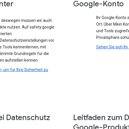
nter
Google-Konto
Ihr Google-Konto 
e, deswegen müssen wir auch
Ort. Über Mein Ko
ukte nutzen. Auf safety.google
und Tools zugreife
rierten
Privatsphäre sch
atenschutzeinstellungen vor.
e Tools kennenlernen, mit
Sehen Sie sich Ih
stimmte Grundregeln für die
en aufstellen können.
n, um für Ihre Sicherheit zu
ei Datenschutz
Leitfaden zum D
Google-Produk