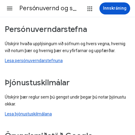
Persónuvernd og skilmálar
Innskráning
Persónuverndarstefna
Útskýrir hvaða upplýsingum við söfnum og hvers vegna, hvernig
við notum þær og hvernig þær eru yfirfarnar og uppfærðar.
Lesa persónuverndarstefnuna
Þjónustuskilmálar
Útskýrir þær reglur sem þú gengst undir þegar þú notar þjónustu
okkar.
Lesa þjónustuskilmálana