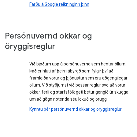
Farðu á Google reikninginn þinn
Persónuvernd okkar og
öryggisreglur
Við bjóðum upp á persónuvernd sem hentar öllum.
Það er hluti af þeirri ábyrgð sem fylgir því að
framleiða vörur og þjónustur sem eru aðgengilegar
öllum. Við styðjumst við þessar reglur svo að vörur
okkar, ferli og starfsfólk geti betur gengið úr skugga
um að gögn notenda séu lokuð og örugg.
Kynntu þér persónuvernd okkar og öryggisreglur