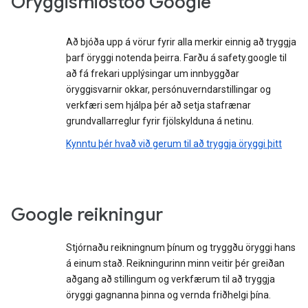
Öryggismiðstöð Google
Að bjóða upp á vörur fyrir alla merkir einnig að tryggja
þarf öryggi notenda þeirra. Farðu á safety.google til
að fá frekari upplýsingar um innbyggðar
öryggisvarnir okkar, persónuverndarstillingar og
verkfæri sem hjálpa þér að setja stafrænar
grundvallarreglur fyrir fjölskylduna á netinu.
Kynntu þér hvað við gerum til að tryggja öryggi þitt
Google reikningur
Stjórnaðu reikningnum þínum og tryggðu öryggi hans
á einum stað. Reikningurinn minn veitir þér greiðan
aðgang að stillingum og verkfærum til að tryggja
öryggi gagnanna þinna og vernda friðhelgi þína.