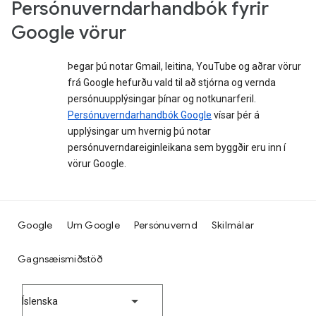
Persónuverndarhandbók fyrir
Google vörur
Þegar þú notar Gmail, leitina, YouTube og aðrar vörur
frá Google hefurðu vald til að stjórna og vernda
persónuupplýsingar þínar og notkunarferil.
Persónuverndarhandbók Google
vísar þér á
upplýsingar um hvernig þú notar
persónuverndareiginleikana sem byggðir eru inn í
vörur Google.
Google
Um Google
Persónuvernd
Skilmálar
Gagnsæismiðstöð
Íslenska