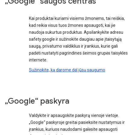
„Google“ saugos centras
Kai produktai kuriami visiems žmonėms, tai reiškia,
kad reikia visus tuos žmones apsaugoti, kai jie
naudoja sukurtus produktus. Apsilankykite adresu
safety.google ir sužinokite daugiau apie įtaisytąją
saugą, privatumo valdiklius ir įrankius, kurie gali
padėti nustatyti pagrindines šeimos grupės taisykles
internete.
Sužinokite, ką darome dėl jūsų saugumo
„Google“ paskyra
Valdykite ir apsaugokite paskyrą vienoje vietoje.
„Google“ paskyroje greitai pasieksite nustatymus ir
įrankius, kuriuos naudodami galėsite apsaugoti