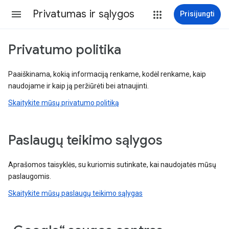
Privatumas ir sąlygos
Prisijungti
Privatumo politika
Paaiškinama, kokią informaciją renkame, kodėl renkame, kaip
naudojame ir kaip ją peržiūrėti bei atnaujinti.
Skaitykite mūsų privatumo politiką
Paslaugų teikimo sąlygos
Aprašomos taisyklės, su kuriomis sutinkate, kai naudojatės mūsų
paslaugomis.
Skaitykite mūsų paslaugų teikimo sąlygas