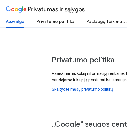
Privatumas ir sąlygos
Apžvalga
Privatumo politika
Paslaugų teikimo s
Privatumo politika
Paaiškinama, kokią informaciją renkame, 
naudojame ir kaip ją peržiūrėti bei atnaujint
Skaitykite mūsų privatumo politiką
„Google“ saugos cent