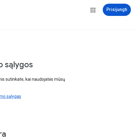
Prisijungti
o sąlygos
is sutinkate, kai naudojatės mūsų
imo sąlygas
ra