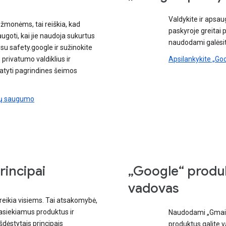
Valdykite ir apsau
 žmonėms, tai reiškia, kad
paskyroje greitai 
ugoti, kai jie naudoja sukurtus
naudodami galėsit
su safety.google ir sužinokite
 privatumo valdiklius ir
Apsilankykite „Go
statyti pagrindines šeimos
ūsų saugumo
rincipai
„Google“ produ
vadovas
reikia visiems. Tai atsakomybė,
pasiekiamus produktus ir
Naudodami „Gmail“
dėstytais principais
produktus galite v