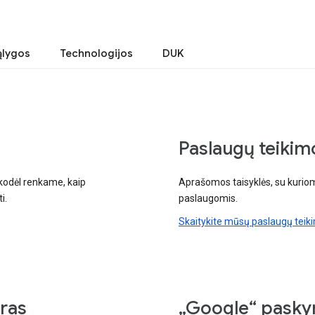
ąlygos
Technologijos
DUK
Paslaugų teikim
kodėl renkame, kaip
Aprašomos taisyklės, su kuriom
i.
paslaugomis.
Skaitykite mūsų paslaugų teik
ras
„Google“ pasky