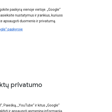
gokite paskyrą vienoje vietoje. „Google“
pasieksite nustatymus ir įrankius, kuriuos
e apsaugoti duomenis ir privatumą.
ogle“ paskyroje
ktų privatumo
, Paiešką, „YouTube“ ir kitus „Google“
aldyti ir apsaugoti asmeninę informaciją