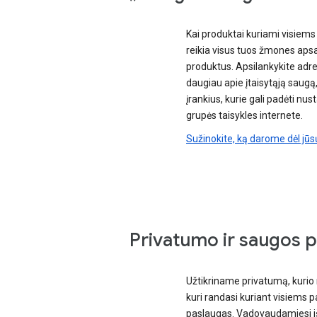
Kai produktai kuriami visiems
reikia visus tuos žmones apsa
produktus. Apsilankykite adre
daugiau apie įtaisytąją saugą,
įrankius, kurie gali padėti nu
grupės taisykles internete.
Sužinokite, ką darome dėl j
Privatumo ir saugos p
Užtikriname privatumą, kurio 
kuri randasi kuriant visiems 
paslaugas. Vadovaudamiesi iš