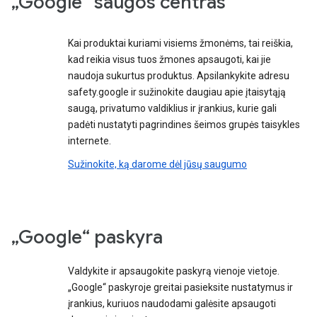
„Google“ saugos centras
Kai produktai kuriami visiems žmonėms, tai reiškia,
kad reikia visus tuos žmones apsaugoti, kai jie
naudoja sukurtus produktus. Apsilankykite adresu
safety.google ir sužinokite daugiau apie įtaisytąją
saugą, privatumo valdiklius ir įrankius, kurie gali
padėti nustatyti pagrindines šeimos grupės taisykles
internete.
Sužinokite, ką darome dėl jūsų saugumo
„Google“ paskyra
Valdykite ir apsaugokite paskyrą vienoje vietoje.
„Google“ paskyroje greitai pasieksite nustatymus ir
įrankius, kuriuos naudodami galėsite apsaugoti