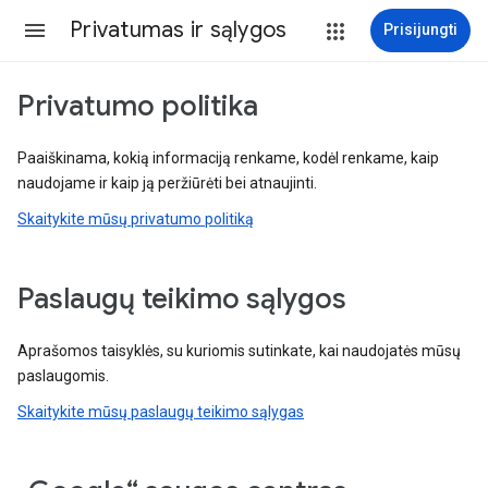
Privatumas ir sąlygos
Prisijungti
Privatumo politika
Paaiškinama, kokią informaciją renkame, kodėl renkame, kaip
naudojame ir kaip ją peržiūrėti bei atnaujinti.
Skaitykite mūsų privatumo politiką
Paslaugų teikimo sąlygos
Aprašomos taisyklės, su kuriomis sutinkate, kai naudojatės mūsų
paslaugomis.
Skaitykite mūsų paslaugų teikimo sąlygas