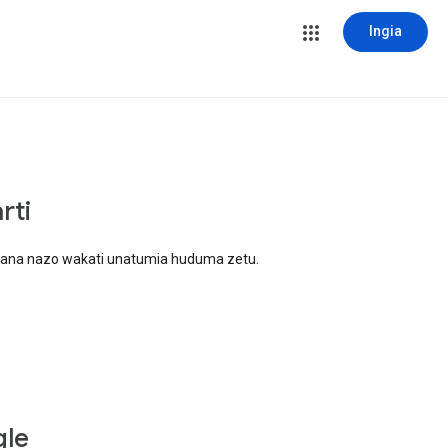
Ingia
rti
iana nazo wakati unatumia huduma zetu.
gle