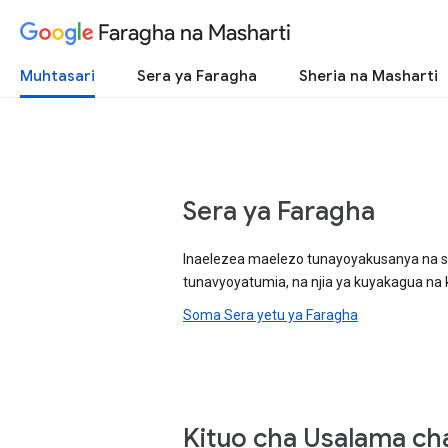
Faragha na Masharti
Muhtasari
Sera ya Faragha
Sheria na Masharti
Sera ya Faragha
Inaelezea maelezo tunayoyakusanya na sa
tunavyoyatumia, na njia ya kuyakagua na 
Soma Sera yetu ya Faragha
Kituo cha Usalama ch