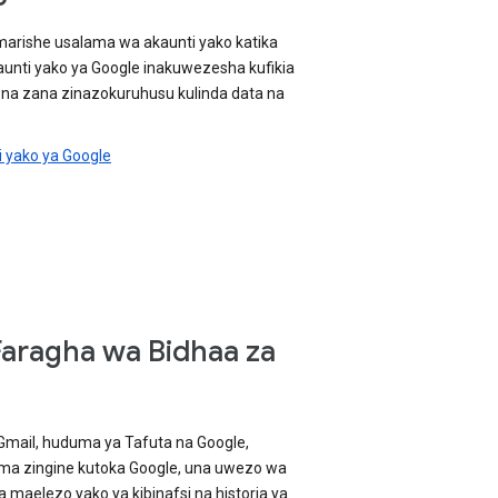
uimarishe usalama wa akaunti yako katika
unti yako ya Google inakuwezesha kufikia
 na zana zinazokuruhusu kulinda data na
 yako ya Google
ragha wa Bidhaa za
Gmail, huduma ya Tafuta na Google,
a zingine kutoka Google, una uwezo wa
da maelezo yako ya kibinafsi na historia ya