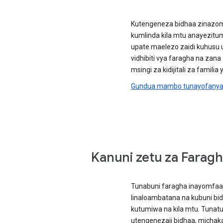
Kutengeneza bidhaa zinazom
kumlinda kila mtu anayezitum
upate maelezo zaidi kuhusu
vidhibiti vya faragha na zan
msingi za kidijitali za famili
Gundua mambo tunayofanya i
Kanuni zetu za Farag
Tunabuni faragha inayomfaa 
linaloambatana na kubuni b
kutumiwa na kila mtu. Tunat
utengenezaji bidhaa, michak