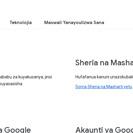
Teknolojia
Maswali Yanayoulizwa Sana
Sheria na Masha
babu za kuyakusanya, jinsi
Hufafanua kanuni unazokubal
kuyasasisha.
Soma Sheria na Masharti yetu
a Google
Akaunti ya Goo