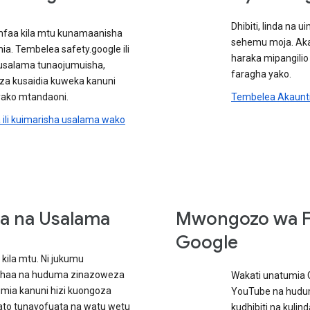
Dhibiti, linda na 
faa kila mtu kunamaanisha
sehemu moja. Aka
ia. Tembelea safety.google ili
haraka mipangilio
 usalama tunaojumuisha,
faragha yako.
a za kusaidia kuweka kanuni
a yako mtandaoni.
Tembelea Akaunti
li kuimarisha usalama wako
ha na Usalama
Mwongozo wa Fa
Google
kila mtu. Ni jukumu
idhaa na huduma zinazoweza
Wakati unatumia 
umia kanuni hizi kuongoza
YouTube na hudum
ato tunayofuata na watu wetu
kudhibiti na kulin