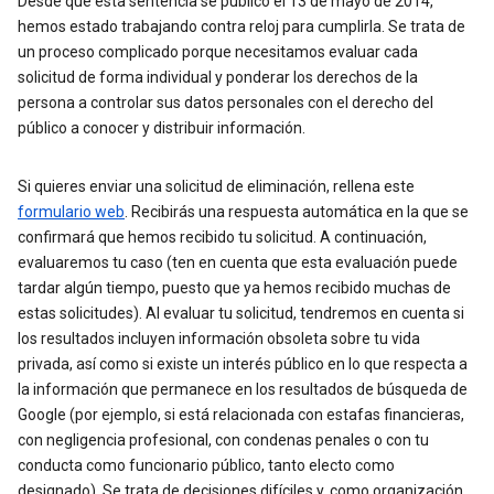
Desde que esta sentencia se publicó el 13 de mayo de 2014,
hemos estado trabajando contra reloj para cumplirla. Se trata de
un proceso complicado porque necesitamos evaluar cada
solicitud de forma individual y ponderar los derechos de la
persona a controlar sus datos personales con el derecho del
público a conocer y distribuir información.
Si quieres enviar una solicitud de eliminación, rellena este
formulario web
. Recibirás una respuesta automática en la que se
confirmará que hemos recibido tu solicitud. A continuación,
evaluaremos tu caso (ten en cuenta que esta evaluación puede
tardar algún tiempo, puesto que ya hemos recibido muchas de
estas solicitudes). Al evaluar tu solicitud, tendremos en cuenta si
los resultados incluyen información obsoleta sobre tu vida
privada, así como si existe un interés público en lo que respecta a
la información que permanece en los resultados de búsqueda de
Google (por ejemplo, si está relacionada con estafas financieras,
con negligencia profesional, con condenas penales o con tu
conducta como funcionario público, tanto electo como
designado). Se trata de decisiones difíciles y, como organización