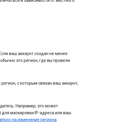
зличаться в зависимости от местного
 Если ваш аккаунт создан не менее
(обычно это регион, где вы провели
 регион, с которым связан ваш аккаунт,
одитесь. Например, это может
) для маскировки IP-адреса или ваш
апрос на изменение региона
.