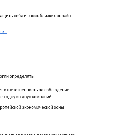
защить себя и своих близких онлайн.
е...
огли определять:
т ответственность за соблюдение
ез одну из двух компаний:
Европейской экономической зоны