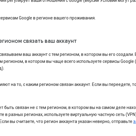
ия регулирует ваши отношения с Google (версии Условий могут ра
сервисам Google в регионе вашего проживания.
егионом связать ваш аккаунт
 связываем ваш аккаунт с тем регионом, в котором вы его создали.
ем регионом, в котором вы чаще всего используете сервисы Google 
).
яют на то, с каким регионом связан аккаунт. Если вы переедете, то
.
т быть связан не с тем регионом, в котором вы на самом деле нах
те в разных регионах, используете виртуальную частную сеть (VPN
сли вы считаете, что регион аккаунта указан неверно, отправьте
з