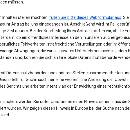
wägen müssen.
 Inhalten stellen möchten,
füllen Sie bitte dieses Webformular aus
. Si
ass Ihr Antrag bei uns eingegangen ist. Anschließend wird Ihr Fall gepr
nige Zeit dauern. Bei der Bearbeitung Ihres Antrags prüfen wir, ob die E
ußerdem, ob ein öffentliches Interesse an den in unseren Suchergebnis
rufliches Fehlverhalten, strafrechtliche Verurteilungen oder Ihr öffent
hwierige Abwägungen, die wir als privates Unternehmen nicht in jedem 
rstanden sind, können Sie sich an Ihre lokale Datenschutzbehörde wend
 mit Datenschutzbehörden und anderen Stellen zusammenarbeiten und 
Union stellt für Suchmaschinen eine wesentliche Änderung dar. Obwohl w
des Gerichts und arbeiten intensiv an der Entwicklung eines rechtskon
n suchen, werden Sie unter Umständen einen Hinweis sehen, dass die
rt wurden. Wir zeigen diesen Hinweis in Europa bei der Suche nach de
 sind.