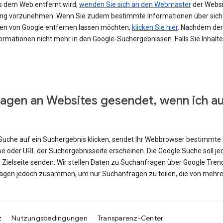
s dem Web entfernt wird,
wenden Sie sich an den Webmaster
der Websit
erung vorzunehmen. Wenn Sie zudem bestimmte Informationen über si
en von Google entfernen lassen möchten,
klicken Sie hier
. Nachdem der 
ormationen nicht mehr in den Google-Suchergebnissen. Falls Sie Inhalt
agen an Websites gesendet, wenn ich a
e Suche auf ein Suchergebnis klicken, sendet Ihr Webbrowser bestimmte 
se oder URL der Suchergebnisseite erscheinen. Die Google Suche soll j
e Zielseite senden. Wir stellen Daten zu Suchanfragen über Google Tren
ragen jedoch zusammen, um nur Suchanfragen zu teilen, die von mehre
z
Nutzungsbedingungen
Transparenz-Center