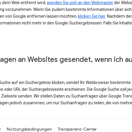
s dem Web entfernt wird,
wenden Sie sich an den Webmaster
der Websit
erung vorzunehmen. Wenn Sie zudem bestimmte Informationen über si
en von Google entfernen lassen möchten,
klicken Sie hier
. Nachdem der 
ormationen nicht mehr in den Google-Suchergebnissen. Falls Sie Inhalt
agen an Websites gesendet, wenn ich a
e Suche auf ein Suchergebnis klicken, sendet Ihr Webbrowser bestimmte 
se oder URL der Suchergebnisseite erscheinen. Die Google Suche soll j
e Zielseite senden. Wir stellen Daten zu Suchanfragen über Google Tren
ragen jedoch zusammen, um nur Suchanfragen zu teilen, die von mehre
z
Nutzungsbedingungen
Transparenz-Center