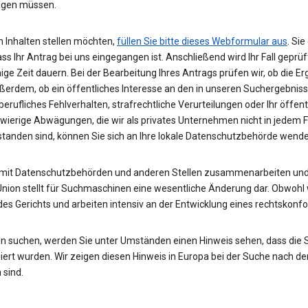
wägen müssen.
 Inhalten stellen möchten,
füllen Sie bitte dieses Webformular aus
. Si
ass Ihr Antrag bei uns eingegangen ist. Anschließend wird Ihr Fall gepr
nige Zeit dauern. Bei der Bearbeitung Ihres Antrags prüfen wir, ob die E
ußerdem, ob ein öffentliches Interesse an den in unseren Suchergebnis
rufliches Fehlverhalten, strafrechtliche Verurteilungen oder Ihr öffent
hwierige Abwägungen, die wir als privates Unternehmen nicht in jedem 
rstanden sind, können Sie sich an Ihre lokale Datenschutzbehörde wend
 mit Datenschutzbehörden und anderen Stellen zusammenarbeiten und 
Union stellt für Suchmaschinen eine wesentliche Änderung dar. Obwohl w
des Gerichts und arbeiten intensiv an der Entwicklung eines rechtskon
n suchen, werden Sie unter Umständen einen Hinweis sehen, dass die
rt wurden. Wir zeigen diesen Hinweis in Europa bei der Suche nach de
 sind.