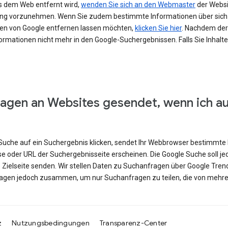
s dem Web entfernt wird,
wenden Sie sich an den Webmaster
der Websit
erung vorzunehmen. Wenn Sie zudem bestimmte Informationen über si
en von Google entfernen lassen möchten,
klicken Sie hier
. Nachdem der 
ormationen nicht mehr in den Google-Suchergebnissen. Falls Sie Inhalt
agen an Websites gesendet, wenn ich a
e Suche auf ein Suchergebnis klicken, sendet Ihr Webbrowser bestimmte 
se oder URL der Suchergebnisseite erscheinen. Die Google Suche soll j
e Zielseite senden. Wir stellen Daten zu Suchanfragen über Google Tren
ragen jedoch zusammen, um nur Suchanfragen zu teilen, die von mehre
z
Nutzungsbedingungen
Transparenz-Center