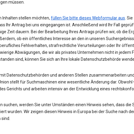
wägen müssen.
 Inhalten stellen möchten,
füllen Sie bitte dieses Webformular aus
. Si
ass Ihr Antrag bei uns eingegangen ist. Anschließend wird Ihr Fall gepr
nige Zeit dauern. Bei der Bearbeitung Ihres Antrags prüfen wir, ob die E
ußerdem, ob ein öffentliches Interesse an den in unseren Suchergebnis
rufliches Fehlverhalten, strafrechtliche Verurteilungen oder Ihr öffent
hwierige Abwägungen, die wir als privates Unternehmen nicht in jedem 
rstanden sind, können Sie sich an Ihre lokale Datenschutzbehörde wend
 mit Datenschutzbehörden und anderen Stellen zusammenarbeiten und 
Union stellt für Suchmaschinen eine wesentliche Änderung dar. Obwohl w
des Gerichts und arbeiten intensiv an der Entwicklung eines rechtskon
n suchen, werden Sie unter Umständen einen Hinweis sehen, dass die
rt wurden. Wir zeigen diesen Hinweis in Europa bei der Suche nach de
 sind.