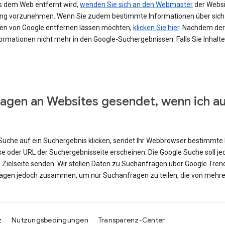
s dem Web entfernt wird,
wenden Sie sich an den Webmaster
der Websit
erung vorzunehmen. Wenn Sie zudem bestimmte Informationen über si
en von Google entfernen lassen möchten,
klicken Sie hier
. Nachdem der 
ormationen nicht mehr in den Google-Suchergebnissen. Falls Sie Inhalt
agen an Websites gesendet, wenn ich a
e Suche auf ein Suchergebnis klicken, sendet Ihr Webbrowser bestimmte 
se oder URL der Suchergebnisseite erscheinen. Die Google Suche soll j
e Zielseite senden. Wir stellen Daten zu Suchanfragen über Google Tren
ragen jedoch zusammen, um nur Suchanfragen zu teilen, die von mehre
z
Nutzungsbedingungen
Transparenz-Center