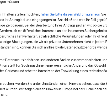
wägen müssen.
 Inhalten stellen möchten,
füllen Sie bitte dieses Webformular aus
. Si
ass Ihr Antrag bei uns eingegangen ist. Anschließend wird Ihr Fall gepr
nige Zeit dauern. Bei der Bearbeitung Ihres Antrags prüfen wir, ob die E
ußerdem, ob ein öffentliches Interesse an den in unseren Suchergebnis
rufliches Fehlverhalten, strafrechtliche Verurteilungen oder Ihr öffent
hwierige Abwägungen, die wir als privates Unternehmen nicht in jedem 
rstanden sind, können Sie sich an Ihre lokale Datenschutzbehörde wend
 mit Datenschutzbehörden und anderen Stellen zusammenarbeiten und 
Union stellt für Suchmaschinen eine wesentliche Änderung dar. Obwohl w
des Gerichts und arbeiten intensiv an der Entwicklung eines rechtskon
n suchen, werden Sie unter Umständen einen Hinweis sehen, dass die
rt wurden. Wir zeigen diesen Hinweis in Europa bei der Suche nach de
 sind.