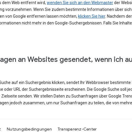
s dem Web entfernt wird,
wenden Sie sich an den Webmaster
der Websit
erung vorzunehmen. Wenn Sie zudem bestimmte Informationen über si
en von Google entfernen lassen möchten,
klicken Sie hier
. Nachdem der 
ormationen nicht mehr in den Google-Suchergebnissen. Falls Sie Inhalt
agen an Websites gesendet, wenn ich a
e Suche auf ein Suchergebnis klicken, sendet Ihr Webbrowser bestimmte 
se oder URL der Suchergebnisseite erscheinen. Die Google Suche soll j
e Zielseite senden. Wir stellen Daten zu Suchanfragen über Google Tren
ragen jedoch zusammen, um nur Suchanfragen zu teilen, die von mehre
z
Nutzungsbedingungen
Transparenz-Center