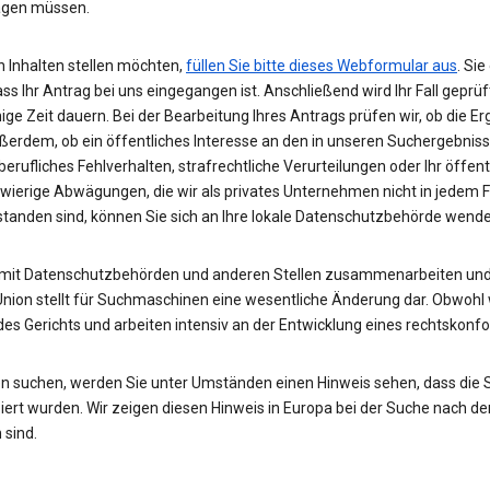
wägen müssen.
 Inhalten stellen möchten,
füllen Sie bitte dieses Webformular aus
. Si
ass Ihr Antrag bei uns eingegangen ist. Anschließend wird Ihr Fall gepr
nige Zeit dauern. Bei der Bearbeitung Ihres Antrags prüfen wir, ob die E
ußerdem, ob ein öffentliches Interesse an den in unseren Suchergebnis
rufliches Fehlverhalten, strafrechtliche Verurteilungen oder Ihr öffent
hwierige Abwägungen, die wir als privates Unternehmen nicht in jedem 
rstanden sind, können Sie sich an Ihre lokale Datenschutzbehörde wend
 mit Datenschutzbehörden und anderen Stellen zusammenarbeiten und 
Union stellt für Suchmaschinen eine wesentliche Änderung dar. Obwohl w
des Gerichts und arbeiten intensiv an der Entwicklung eines rechtskon
n suchen, werden Sie unter Umständen einen Hinweis sehen, dass die
rt wurden. Wir zeigen diesen Hinweis in Europa bei der Suche nach de
 sind.