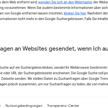
s dem Web entfernt wird,
wenden Sie sich an den Webmaster
der Websit
erung vorzunehmen. Wenn Sie zudem bestimmte Informationen über si
en von Google entfernen lassen möchten,
klicken Sie hier
. Nachdem der 
ormationen nicht mehr in den Google-Suchergebnissen. Falls Sie Inhalt
agen an Websites gesendet, wenn ich a
e Suche auf ein Suchergebnis klicken, sendet Ihr Webbrowser bestimmte 
se oder URL der Suchergebnisseite erscheinen. Die Google Suche soll j
e Zielseite senden. Wir stellen Daten zu Suchanfragen über Google Tren
ragen jedoch zusammen, um nur Suchanfragen zu teilen, die von mehre
z
Nutzungsbedingungen
Transparenz-Center