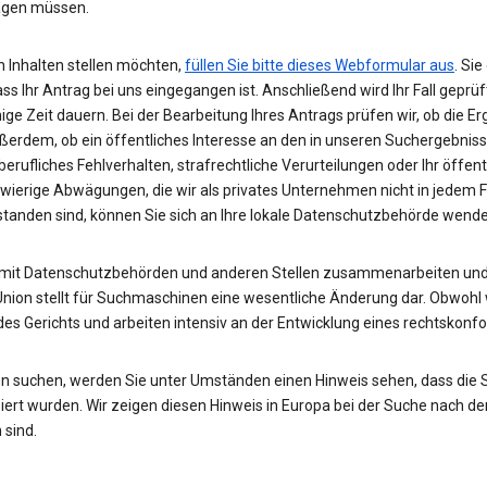
wägen müssen.
 Inhalten stellen möchten,
füllen Sie bitte dieses Webformular aus
. Si
ass Ihr Antrag bei uns eingegangen ist. Anschließend wird Ihr Fall gepr
nige Zeit dauern. Bei der Bearbeitung Ihres Antrags prüfen wir, ob die E
ußerdem, ob ein öffentliches Interesse an den in unseren Suchergebnis
rufliches Fehlverhalten, strafrechtliche Verurteilungen oder Ihr öffent
hwierige Abwägungen, die wir als privates Unternehmen nicht in jedem 
rstanden sind, können Sie sich an Ihre lokale Datenschutzbehörde wend
 mit Datenschutzbehörden und anderen Stellen zusammenarbeiten und 
Union stellt für Suchmaschinen eine wesentliche Änderung dar. Obwohl w
des Gerichts und arbeiten intensiv an der Entwicklung eines rechtskon
n suchen, werden Sie unter Umständen einen Hinweis sehen, dass die
rt wurden. Wir zeigen diesen Hinweis in Europa bei der Suche nach de
 sind.