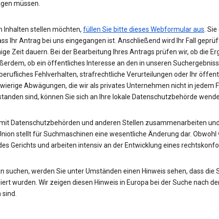
wägen müssen.
 Inhalten stellen möchten,
füllen Sie bitte dieses Webformular aus
. Si
ass Ihr Antrag bei uns eingegangen ist. Anschließend wird Ihr Fall gepr
nige Zeit dauern. Bei der Bearbeitung Ihres Antrags prüfen wir, ob die E
ußerdem, ob ein öffentliches Interesse an den in unseren Suchergebnis
rufliches Fehlverhalten, strafrechtliche Verurteilungen oder Ihr öffent
hwierige Abwägungen, die wir als privates Unternehmen nicht in jedem 
rstanden sind, können Sie sich an Ihre lokale Datenschutzbehörde wend
 mit Datenschutzbehörden und anderen Stellen zusammenarbeiten und 
Union stellt für Suchmaschinen eine wesentliche Änderung dar. Obwohl w
des Gerichts und arbeiten intensiv an der Entwicklung eines rechtskon
n suchen, werden Sie unter Umständen einen Hinweis sehen, dass die
rt wurden. Wir zeigen diesen Hinweis in Europa bei der Suche nach de
 sind.