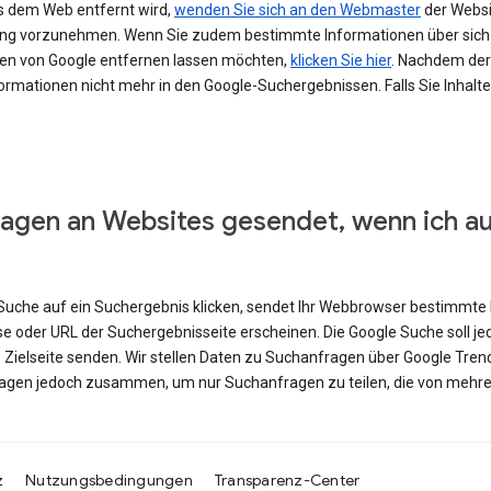
s dem Web entfernt wird,
wenden Sie sich an den Webmaster
der Websit
erung vorzunehmen. Wenn Sie zudem bestimmte Informationen über si
en von Google entfernen lassen möchten,
klicken Sie hier
. Nachdem der 
ormationen nicht mehr in den Google-Suchergebnissen. Falls Sie Inhalt
agen an Websites gesendet, wenn ich a
e Suche auf ein Suchergebnis klicken, sendet Ihr Webbrowser bestimmte 
se oder URL der Suchergebnisseite erscheinen. Die Google Suche soll j
e Zielseite senden. Wir stellen Daten zu Suchanfragen über Google Tren
ragen jedoch zusammen, um nur Suchanfragen zu teilen, die von mehre
z
Nutzungsbedingungen
Transparenz-Center