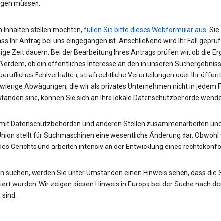
wägen müssen.
 Inhalten stellen möchten,
füllen Sie bitte dieses Webformular aus
. Si
ass Ihr Antrag bei uns eingegangen ist. Anschließend wird Ihr Fall gepr
nige Zeit dauern. Bei der Bearbeitung Ihres Antrags prüfen wir, ob die E
ußerdem, ob ein öffentliches Interesse an den in unseren Suchergebnis
rufliches Fehlverhalten, strafrechtliche Verurteilungen oder Ihr öffent
hwierige Abwägungen, die wir als privates Unternehmen nicht in jedem 
rstanden sind, können Sie sich an Ihre lokale Datenschutzbehörde wend
 mit Datenschutzbehörden und anderen Stellen zusammenarbeiten und 
Union stellt für Suchmaschinen eine wesentliche Änderung dar. Obwohl w
des Gerichts und arbeiten intensiv an der Entwicklung eines rechtskon
n suchen, werden Sie unter Umständen einen Hinweis sehen, dass die
rt wurden. Wir zeigen diesen Hinweis in Europa bei der Suche nach de
 sind.