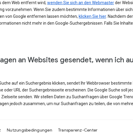
s dem Web entfernt wird,
wenden Sie sich an den Webmaster
der Websit
erung vorzunehmen. Wenn Sie zudem bestimmte Informationen über si
en von Google entfernen lassen möchten,
klicken Sie hier
. Nachdem der 
ormationen nicht mehr in den Google-Suchergebnissen. Falls Sie Inhalt
agen an Websites gesendet, wenn ich a
e Suche auf ein Suchergebnis klicken, sendet Ihr Webbrowser bestimmte 
se oder URL der Suchergebnisseite erscheinen. Die Google Suche soll j
e Zielseite senden. Wir stellen Daten zu Suchanfragen über Google Tren
ragen jedoch zusammen, um nur Suchanfragen zu teilen, die von mehre
z
Nutzungsbedingungen
Transparenz-Center