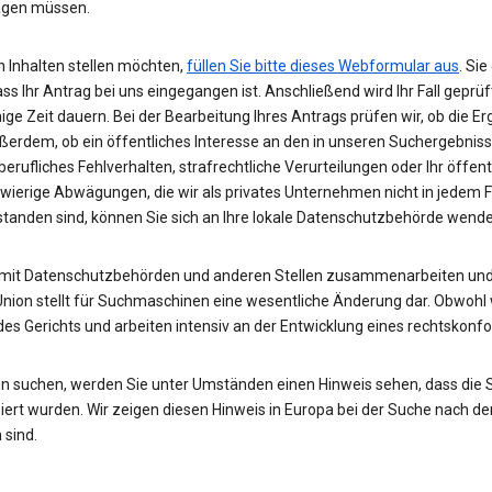
wägen müssen.
 Inhalten stellen möchten,
füllen Sie bitte dieses Webformular aus
. Si
ass Ihr Antrag bei uns eingegangen ist. Anschließend wird Ihr Fall gepr
nige Zeit dauern. Bei der Bearbeitung Ihres Antrags prüfen wir, ob die E
ußerdem, ob ein öffentliches Interesse an den in unseren Suchergebnis
rufliches Fehlverhalten, strafrechtliche Verurteilungen oder Ihr öffent
hwierige Abwägungen, die wir als privates Unternehmen nicht in jedem 
rstanden sind, können Sie sich an Ihre lokale Datenschutzbehörde wend
 mit Datenschutzbehörden und anderen Stellen zusammenarbeiten und 
Union stellt für Suchmaschinen eine wesentliche Änderung dar. Obwohl w
des Gerichts und arbeiten intensiv an der Entwicklung eines rechtskon
n suchen, werden Sie unter Umständen einen Hinweis sehen, dass die
rt wurden. Wir zeigen diesen Hinweis in Europa bei der Suche nach de
 sind.