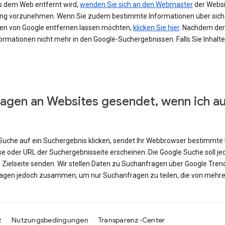
s dem Web entfernt wird,
wenden Sie sich an den Webmaster
der Websit
erung vorzunehmen. Wenn Sie zudem bestimmte Informationen über si
en von Google entfernen lassen möchten,
klicken Sie hier
. Nachdem der 
ormationen nicht mehr in den Google-Suchergebnissen. Falls Sie Inhalt
agen an Websites gesendet, wenn ich a
e Suche auf ein Suchergebnis klicken, sendet Ihr Webbrowser bestimmte 
se oder URL der Suchergebnisseite erscheinen. Die Google Suche soll j
e Zielseite senden. Wir stellen Daten zu Suchanfragen über Google Tren
ragen jedoch zusammen, um nur Suchanfragen zu teilen, die von mehre
z
Nutzungsbedingungen
Transparenz-Center