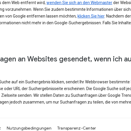
s dem Web entfernt wird,
wenden Sie sich an den Webmaster
der Websit
erung vorzunehmen. Wenn Sie zudem bestimmte Informationen über si
en von Google entfernen lassen möchten,
klicken Sie hier
. Nachdem der 
ormationen nicht mehr in den Google-Suchergebnissen. Falls Sie Inhalt
agen an Websites gesendet, wenn ich a
e Suche auf ein Suchergebnis klicken, sendet Ihr Webbrowser bestimmte 
se oder URL der Suchergebnisseite erscheinen. Die Google Suche soll j
e Zielseite senden. Wir stellen Daten zu Suchanfragen über Google Tren
ragen jedoch zusammen, um nur Suchanfragen zu teilen, die von mehre
z
Nutzungsbedingungen
Transparenz-Center