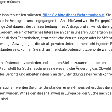
wägen müssen.
 Inhalten stellen möchten,
füllen Sie bitte dieses Webformular aus
. Si
ass Ihr Antrag bei uns eingegangen ist. Anschließend wird Ihr Fall gepr
nige Zeit dauern. Bei der Bearbeitung Ihres Antrags prüfen wir, ob die E
ußerdem, ob ein öffentliches Interesse an den in unseren Suchergebnis
rufliches Fehlverhalten, strafrechtliche Verurteilungen oder Ihr öffent
hwierige Abwägungen, die wir als privates Unternehmen nicht in jedem 
rstanden sind, können Sie sich an Ihre lokale Datenschutzbehörde wend
 mit Datenschutzbehörden und anderen Stellen zusammenarbeiten und 
Union stellt für Suchmaschinen eine wesentliche Änderung dar. Obwohl w
des Gerichts und arbeiten intensiv an der Entwicklung eines rechtskon
n suchen, werden Sie unter Umständen einen Hinweis sehen, dass die
rt wurden. Wir zeigen diesen Hinweis in Europa bei der Suche nach de
 sind.