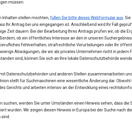
wägen müssen.
 Inhalten stellen möchten,
füllen Sie bitte dieses Webformular aus
. Si
ass Ihr Antrag bei uns eingegangen ist. Anschließend wird Ihr Fall gepr
nige Zeit dauern. Bei der Bearbeitung Ihres Antrags prüfen wir, ob die E
ußerdem, ob ein öffentliches Interesse an den in unseren Suchergebnis
rufliches Fehlverhalten, strafrechtliche Verurteilungen oder Ihr öffent
hwierige Abwägungen, die wir als privates Unternehmen nicht in jedem 
rstanden sind, können Sie sich an Ihre lokale Datenschutzbehörde wend
 mit Datenschutzbehörden und anderen Stellen zusammenarbeiten und 
Union stellt für Suchmaschinen eine wesentliche Änderung dar. Obwohl w
des Gerichts und arbeiten intensiv an der Entwicklung eines rechtskon
n suchen, werden Sie unter Umständen einen Hinweis sehen, dass die
rt wurden. Wir zeigen diesen Hinweis in Europa bei der Suche nach de
 sind.