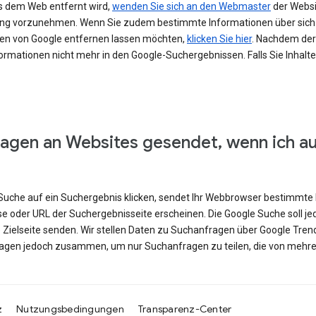
s dem Web entfernt wird,
wenden Sie sich an den Webmaster
der Websit
erung vorzunehmen. Wenn Sie zudem bestimmte Informationen über si
en von Google entfernen lassen möchten,
klicken Sie hier
. Nachdem der 
ormationen nicht mehr in den Google-Suchergebnissen. Falls Sie Inhalt
agen an Websites gesendet, wenn ich a
e Suche auf ein Suchergebnis klicken, sendet Ihr Webbrowser bestimmte 
se oder URL der Suchergebnisseite erscheinen. Die Google Suche soll j
e Zielseite senden. Wir stellen Daten zu Suchanfragen über Google Tren
ragen jedoch zusammen, um nur Suchanfragen zu teilen, die von mehre
z
Nutzungsbedingungen
Transparenz-Center