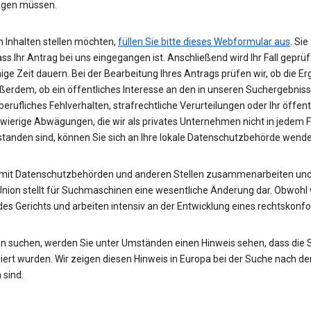
wägen müssen.
 Inhalten stellen möchten,
füllen Sie bitte dieses Webformular aus
. Si
ass Ihr Antrag bei uns eingegangen ist. Anschließend wird Ihr Fall gepr
nige Zeit dauern. Bei der Bearbeitung Ihres Antrags prüfen wir, ob die E
ußerdem, ob ein öffentliches Interesse an den in unseren Suchergebnis
rufliches Fehlverhalten, strafrechtliche Verurteilungen oder Ihr öffent
hwierige Abwägungen, die wir als privates Unternehmen nicht in jedem 
rstanden sind, können Sie sich an Ihre lokale Datenschutzbehörde wend
 mit Datenschutzbehörden und anderen Stellen zusammenarbeiten und 
Union stellt für Suchmaschinen eine wesentliche Änderung dar. Obwohl w
des Gerichts und arbeiten intensiv an der Entwicklung eines rechtskon
n suchen, werden Sie unter Umständen einen Hinweis sehen, dass die
rt wurden. Wir zeigen diesen Hinweis in Europa bei der Suche nach de
 sind.