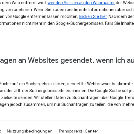
s dem Web entfernt wird,
wenden Sie sich an den Webmaster
der Websit
erung vorzunehmen. Wenn Sie zudem bestimmte Informationen über si
en von Google entfernen lassen möchten,
klicken Sie hier
. Nachdem der 
ormationen nicht mehr in den Google-Suchergebnissen. Falls Sie Inhalt
agen an Websites gesendet, wenn ich a
e Suche auf ein Suchergebnis klicken, sendet Ihr Webbrowser bestimmte 
se oder URL der Suchergebnisseite erscheinen. Die Google Suche soll j
e Zielseite senden. Wir stellen Daten zu Suchanfragen über Google Tren
ragen jedoch zusammen, um nur Suchanfragen zu teilen, die von mehre
z
Nutzungsbedingungen
Transparenz-Center