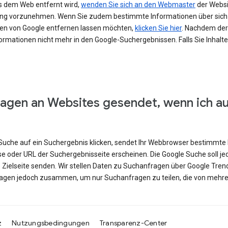
s dem Web entfernt wird,
wenden Sie sich an den Webmaster
der Websit
erung vorzunehmen. Wenn Sie zudem bestimmte Informationen über si
en von Google entfernen lassen möchten,
klicken Sie hier
. Nachdem der 
ormationen nicht mehr in den Google-Suchergebnissen. Falls Sie Inhalt
agen an Websites gesendet, wenn ich a
e Suche auf ein Suchergebnis klicken, sendet Ihr Webbrowser bestimmte 
se oder URL der Suchergebnisseite erscheinen. Die Google Suche soll j
e Zielseite senden. Wir stellen Daten zu Suchanfragen über Google Tren
ragen jedoch zusammen, um nur Suchanfragen zu teilen, die von mehre
z
Nutzungsbedingungen
Transparenz-Center