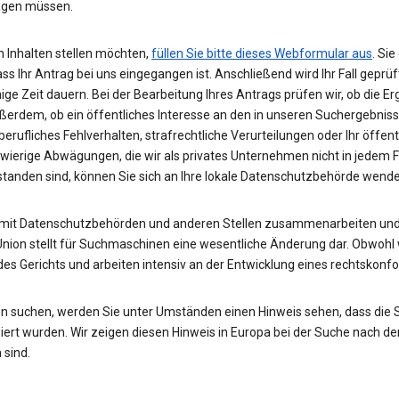
wägen müssen.
 Inhalten stellen möchten,
füllen Sie bitte dieses Webformular aus
. Si
ass Ihr Antrag bei uns eingegangen ist. Anschließend wird Ihr Fall gepr
nige Zeit dauern. Bei der Bearbeitung Ihres Antrags prüfen wir, ob die E
ußerdem, ob ein öffentliches Interesse an den in unseren Suchergebnis
rufliches Fehlverhalten, strafrechtliche Verurteilungen oder Ihr öffent
hwierige Abwägungen, die wir als privates Unternehmen nicht in jedem 
rstanden sind, können Sie sich an Ihre lokale Datenschutzbehörde wend
 mit Datenschutzbehörden und anderen Stellen zusammenarbeiten und 
Union stellt für Suchmaschinen eine wesentliche Änderung dar. Obwohl w
des Gerichts und arbeiten intensiv an der Entwicklung eines rechtskon
n suchen, werden Sie unter Umständen einen Hinweis sehen, dass die
rt wurden. Wir zeigen diesen Hinweis in Europa bei der Suche nach de
 sind.