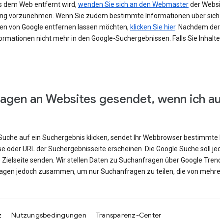
s dem Web entfernt wird,
wenden Sie sich an den Webmaster
der Websit
erung vorzunehmen. Wenn Sie zudem bestimmte Informationen über si
en von Google entfernen lassen möchten,
klicken Sie hier
. Nachdem der 
ormationen nicht mehr in den Google-Suchergebnissen. Falls Sie Inhalt
agen an Websites gesendet, wenn ich a
e Suche auf ein Suchergebnis klicken, sendet Ihr Webbrowser bestimmte 
se oder URL der Suchergebnisseite erscheinen. Die Google Suche soll j
e Zielseite senden. Wir stellen Daten zu Suchanfragen über Google Tren
ragen jedoch zusammen, um nur Suchanfragen zu teilen, die von mehre
z
Nutzungsbedingungen
Transparenz-Center