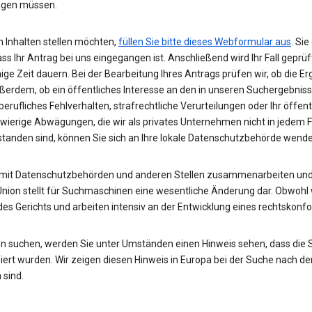
wägen müssen.
 Inhalten stellen möchten,
füllen Sie bitte dieses Webformular aus
. Si
ass Ihr Antrag bei uns eingegangen ist. Anschließend wird Ihr Fall gepr
nige Zeit dauern. Bei der Bearbeitung Ihres Antrags prüfen wir, ob die E
ußerdem, ob ein öffentliches Interesse an den in unseren Suchergebnis
rufliches Fehlverhalten, strafrechtliche Verurteilungen oder Ihr öffent
hwierige Abwägungen, die wir als privates Unternehmen nicht in jedem 
rstanden sind, können Sie sich an Ihre lokale Datenschutzbehörde wend
 mit Datenschutzbehörden und anderen Stellen zusammenarbeiten und 
Union stellt für Suchmaschinen eine wesentliche Änderung dar. Obwohl w
des Gerichts und arbeiten intensiv an der Entwicklung eines rechtskon
n suchen, werden Sie unter Umständen einen Hinweis sehen, dass die
rt wurden. Wir zeigen diesen Hinweis in Europa bei der Suche nach de
 sind.