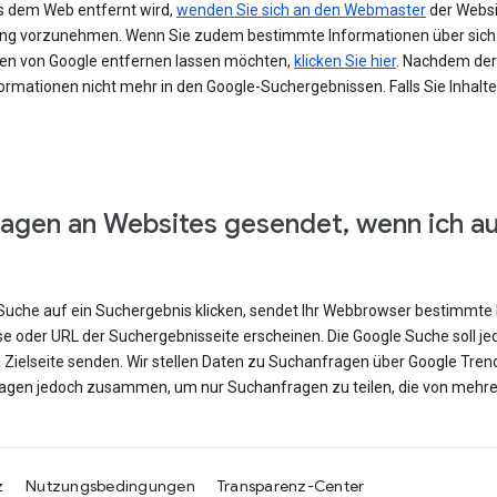
s dem Web entfernt wird,
wenden Sie sich an den Webmaster
der Websit
erung vorzunehmen. Wenn Sie zudem bestimmte Informationen über si
en von Google entfernen lassen möchten,
klicken Sie hier
. Nachdem der 
ormationen nicht mehr in den Google-Suchergebnissen. Falls Sie Inhalt
agen an Websites gesendet, wenn ich a
e Suche auf ein Suchergebnis klicken, sendet Ihr Webbrowser bestimmte 
se oder URL der Suchergebnisseite erscheinen. Die Google Suche soll j
e Zielseite senden. Wir stellen Daten zu Suchanfragen über Google Tren
ragen jedoch zusammen, um nur Suchanfragen zu teilen, die von mehre
z
Nutzungsbedingungen
Transparenz-Center