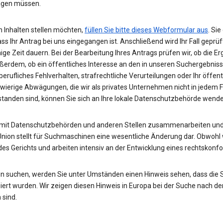
wägen müssen.
 Inhalten stellen möchten,
füllen Sie bitte dieses Webformular aus
. Si
ass Ihr Antrag bei uns eingegangen ist. Anschließend wird Ihr Fall gepr
nige Zeit dauern. Bei der Bearbeitung Ihres Antrags prüfen wir, ob die E
ußerdem, ob ein öffentliches Interesse an den in unseren Suchergebnis
rufliches Fehlverhalten, strafrechtliche Verurteilungen oder Ihr öffent
hwierige Abwägungen, die wir als privates Unternehmen nicht in jedem 
rstanden sind, können Sie sich an Ihre lokale Datenschutzbehörde wend
 mit Datenschutzbehörden und anderen Stellen zusammenarbeiten und 
Union stellt für Suchmaschinen eine wesentliche Änderung dar. Obwohl w
des Gerichts und arbeiten intensiv an der Entwicklung eines rechtskon
n suchen, werden Sie unter Umständen einen Hinweis sehen, dass die
rt wurden. Wir zeigen diesen Hinweis in Europa bei der Suche nach de
 sind.