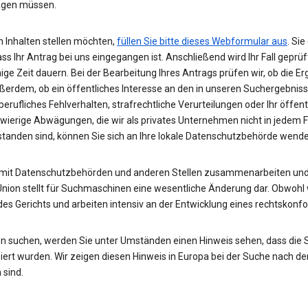
wägen müssen.
 Inhalten stellen möchten,
füllen Sie bitte dieses Webformular aus
. Si
ass Ihr Antrag bei uns eingegangen ist. Anschließend wird Ihr Fall gepr
nige Zeit dauern. Bei der Bearbeitung Ihres Antrags prüfen wir, ob die E
ußerdem, ob ein öffentliches Interesse an den in unseren Suchergebnis
rufliches Fehlverhalten, strafrechtliche Verurteilungen oder Ihr öffent
hwierige Abwägungen, die wir als privates Unternehmen nicht in jedem 
rstanden sind, können Sie sich an Ihre lokale Datenschutzbehörde wend
 mit Datenschutzbehörden und anderen Stellen zusammenarbeiten und 
Union stellt für Suchmaschinen eine wesentliche Änderung dar. Obwohl w
des Gerichts und arbeiten intensiv an der Entwicklung eines rechtskon
n suchen, werden Sie unter Umständen einen Hinweis sehen, dass die
rt wurden. Wir zeigen diesen Hinweis in Europa bei der Suche nach de
 sind.