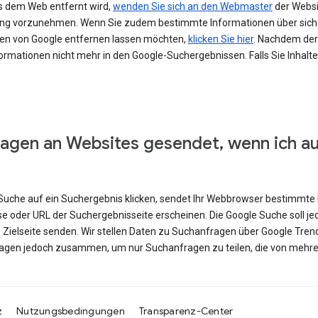
s dem Web entfernt wird,
wenden Sie sich an den Webmaster
der Websit
erung vorzunehmen. Wenn Sie zudem bestimmte Informationen über si
en von Google entfernen lassen möchten,
klicken Sie hier
. Nachdem der 
ormationen nicht mehr in den Google-Suchergebnissen. Falls Sie Inhalt
agen an Websites gesendet, wenn ich a
e Suche auf ein Suchergebnis klicken, sendet Ihr Webbrowser bestimmte 
se oder URL der Suchergebnisseite erscheinen. Die Google Suche soll j
e Zielseite senden. Wir stellen Daten zu Suchanfragen über Google Tren
ragen jedoch zusammen, um nur Suchanfragen zu teilen, die von mehre
z
Nutzungsbedingungen
Transparenz-Center