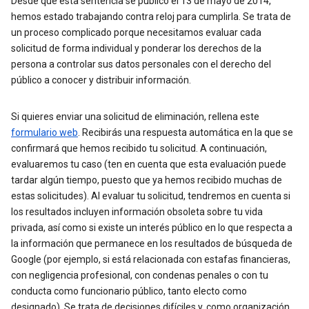
Desde que esta sentencia se publicó el 13 de mayo de 2014,
hemos estado trabajando contra reloj para cumplirla. Se trata de
un proceso complicado porque necesitamos evaluar cada
solicitud de forma individual y ponderar los derechos de la
persona a controlar sus datos personales con el derecho del
público a conocer y distribuir información.
Si quieres enviar una solicitud de eliminación, rellena este
formulario web
. Recibirás una respuesta automática en la que se
confirmará que hemos recibido tu solicitud. A continuación,
evaluaremos tu caso (ten en cuenta que esta evaluación puede
tardar algún tiempo, puesto que ya hemos recibido muchas de
estas solicitudes). Al evaluar tu solicitud, tendremos en cuenta si
los resultados incluyen información obsoleta sobre tu vida
privada, así como si existe un interés público en lo que respecta a
la información que permanece en los resultados de búsqueda de
Google (por ejemplo, si está relacionada con estafas financieras,
con negligencia profesional, con condenas penales o con tu
conducta como funcionario público, tanto electo como
designado). Se trata de decisiones difíciles y, como organización