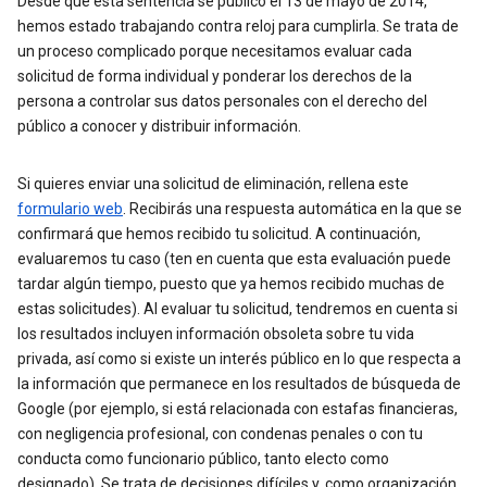
Desde que esta sentencia se publicó el 13 de mayo de 2014,
hemos estado trabajando contra reloj para cumplirla. Se trata de
un proceso complicado porque necesitamos evaluar cada
solicitud de forma individual y ponderar los derechos de la
persona a controlar sus datos personales con el derecho del
público a conocer y distribuir información.
Si quieres enviar una solicitud de eliminación, rellena este
formulario web
. Recibirás una respuesta automática en la que se
confirmará que hemos recibido tu solicitud. A continuación,
evaluaremos tu caso (ten en cuenta que esta evaluación puede
tardar algún tiempo, puesto que ya hemos recibido muchas de
estas solicitudes). Al evaluar tu solicitud, tendremos en cuenta si
los resultados incluyen información obsoleta sobre tu vida
privada, así como si existe un interés público en lo que respecta a
la información que permanece en los resultados de búsqueda de
Google (por ejemplo, si está relacionada con estafas financieras,
con negligencia profesional, con condenas penales o con tu
conducta como funcionario público, tanto electo como
designado). Se trata de decisiones difíciles y, como organización