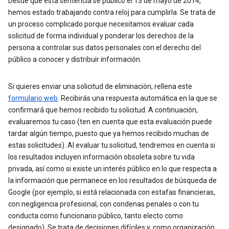
Desde que esta sentencia se publicó el 13 de mayo de 2014,
hemos estado trabajando contra reloj para cumplirla. Se trata de
un proceso complicado porque necesitamos evaluar cada
solicitud de forma individual y ponderar los derechos de la
persona a controlar sus datos personales con el derecho del
público a conocer y distribuir información.
Si quieres enviar una solicitud de eliminación, rellena este
formulario web
. Recibirás una respuesta automática en la que se
confirmará que hemos recibido tu solicitud. A continuación,
evaluaremos tu caso (ten en cuenta que esta evaluación puede
tardar algún tiempo, puesto que ya hemos recibido muchas de
estas solicitudes). Al evaluar tu solicitud, tendremos en cuenta si
los resultados incluyen información obsoleta sobre tu vida
privada, así como si existe un interés público en lo que respecta a
la información que permanece en los resultados de búsqueda de
Google (por ejemplo, si está relacionada con estafas financieras,
con negligencia profesional, con condenas penales o con tu
conducta como funcionario público, tanto electo como
designado). Se trata de decisiones difíciles y, como organización