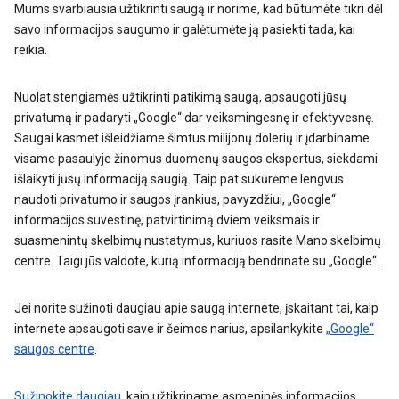
Mums svarbiausia užtikrinti saugą ir norime, kad būtumėte tikri dėl
savo informacijos saugumo ir galėtumėte ją pasiekti tada, kai
reikia.
Nuolat stengiamės užtikrinti patikimą saugą, apsaugoti jūsų
privatumą ir padaryti „Google“ dar veiksmingesnę ir efektyvesnę.
Saugai kasmet išleidžiame šimtus milijonų dolerių ir įdarbiname
visame pasaulyje žinomus duomenų saugos ekspertus, siekdami
išlaikyti jūsų informaciją saugią. Taip pat sukūrėme lengvus
naudoti privatumo ir saugos įrankius, pavyzdžiui, „Google“
informacijos suvestinę, patvirtinimą dviem veiksmais ir
suasmenintų skelbimų nustatymus, kuriuos rasite Mano skelbimų
centre. Taigi jūs valdote, kurią informaciją bendrinate su „Google“.
Jei norite sužinoti daugiau apie saugą internete, įskaitant tai, kaip
internete apsaugoti save ir šeimos narius, apsilankykite
„Google“
saugos centre
.
Sužinokite daugiau
, kaip užtikriname asmeninės informacijos