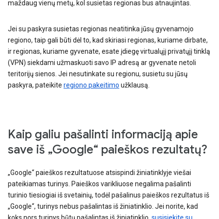
maždaug vienų metų, kol susietas regionas bus atnaujintas.
Jei su paskyra susietas regionas neatitinka jūsų gyvenamojo
regiono, taip gali būti dėl to, kad skiriasi regionas, kuriame dirbate,
ir regionas, kuriame gyvenate, esate įdiegę virtualųjį privatųjį tinklą
(VPN) siekdami užmaskuoti savo IP adresą ar gyvenate netoli
teritorijų sienos. Jei nesutinkate su regionu, susietu su jūsų
paskyra, pateikite
regiono pakeitimo
užklausą.
Kaip galiu pašalinti informaciją apie
save iš „Google“ paieškos rezultatų?
„Google“ paieškos rezultatuose atsispindi žiniatinklyje viešai
pateikiamas turinys. Paieškos varikliuose negalima pašalinti
turinio tiesiogiai iš svetainių, todėl pašalinus paieškos rezultatus iš
„Google“, turinys nebus pašalintas iš žiniatinklio. Jei norite, kad
koks nors turinys būtų pašalintas iš žiniatinklio,
susisiekite su