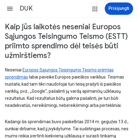
DUK
Prisijungti
Kaip jūs laikotės neseniai Europos
Sąjungos Teisingumo Teismo (ESTT)
priimto sprendimo dėl teisės būti
užmirštiems?
Neseniai
Europos Sąjungos Teisingumo Teismo priimtas
sprendimas
labai paveikė Europos paieškos variklius. Teismas
nustatė, kad tam tikri naudotojai turi teisę prašyti iš paieškos
variklių, pvz., „Google“, pašalinti jų vardą apimančių užklausų
rezultatus. Kad rezultatus būtų galima pašalinti, jie turi būti
neadekvatūs, nereikšmingi, nebereikšmingi arba pertekliniai.
Kadangi šis sprendimas buvo paskelbtas 2014 m. gegužės 13 d.,
sunkiai dirbame, kad jį įvykdytume. Tai sudėtingas procesas, nes
mums reikia įvertinti kiekvieną užklausą ir surasti tinkamą