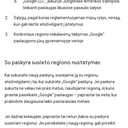
„Google LLC“, įsikūrusi Jungtinėse Amerikos Valstijose,
teikianti paslaugas likusiose pasaulio šalyse.
Sąlygų, pagal kurias reglamentuojamas mūsų ryšys, versiją,
kuri gali skirtis atsižvelgiant į įstatymus.
Konkretaus regiono reikalavimų taikymas „Google“
paslaugoms jūsų gyvenamojoje vietoje
Su paskyra susieto regiono nustatymas
Kai sukuriate naują paskyrą, susiejame ją su regionu,
atsižvelgdami į tai, kur sukūrėte „Google“ paskyrą. Jei paskyra
sukurta ne vėliau nei prieš metus, naudojame regioną, iš kurio
įprastai pasiekiate „Google“ paslaugas – paprastai tai vieta, kur
praleidote daugiausia laiko pastaraisiais metais.
Jei dažnai keliaujate, paprastai tai neturi įtakos su paskyra
susietam regionui. Jei persikeliate į naują regioną, gali prireikti