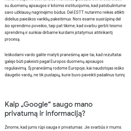
su duomenų apsaugos ir kitomis institucijomis, kad patobulintume
savo užklausų nagrinėjimo būdus. Dėl ESTT nutarimo reikės atlikti
didelius paieškos variklių pakeitimus. Nors esame susirūpinę dėl
šio sprendimo poveikio, taip pat tikime, kad svarbu gerbti teismo
sprendimą ir sunkiai dirbame kurdami įstatymus atitinkantį
procesą.
Ieškodami vardo galite matyti pranešimą apie tai, kad rezultatai
galėjo būti pakeisti pagal Europos duomenų apsaugos
reguliavimą. Šį pranešimą rodome Europoje, kai naudotojas ieško
daugelio vardų, ne tik puslapių, kurie buvo paveikti pašalinus turinį.
Kaip „Google“ saugo mano
privatumą ir informaciją?
Žinome, kad jums rūpi sauga ir privatumas. Jie svarbūs ir mums.