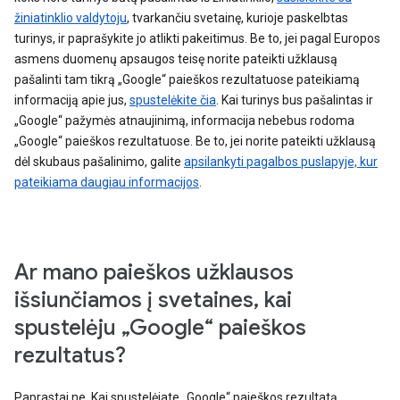
žiniatinklio valdytoju
, tvarkančiu svetainę, kurioje paskelbtas
turinys, ir paprašykite jo atlikti pakeitimus. Be to, jei pagal Europos
asmens duomenų apsaugos teisę norite pateikti užklausą
pašalinti tam tikrą „Google“ paieškos rezultatuose pateikiamą
informaciją apie jus,
spustelėkite čia
. Kai turinys bus pašalintas ir
„Google“ pažymės atnaujinimą, informacija nebebus rodoma
„Google“ paieškos rezultatuose. Be to, jei norite pateikti užklausą
dėl skubaus pašalinimo, galite
apsilankyti pagalbos puslapyje, kur
pateikiama daugiau informacijos
.
Ar mano paieškos užklausos
išsiunčiamos į svetaines, kai
spustelėju „Google“ paieškos
rezultatus?
Paprastai ne. Kai spustelėjate „Google“ paieškos rezultatą,