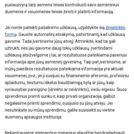
pusiausvyrą tarp asmens teisės kontroliuoti savo asmeninius
duomenis ir visuomenės teisės žinoti ir platinti informaciją.
Jei norite pateikti pašalinimo užklausą, užpildykite šią
žiniatinklio
formą
. Gausite automatinį atsakymą, patvirtinantį, kad užklausą
gavome. Tada įvertinsime jūsų atvejį. Atminkite, kad tai gali
užtrukti, nes jau gavome daug tokių užklausų. Įvertindami
užklausą atsižvelgsime į tai, ar rezultatuose pateikiama pasenusi
informacija apie jūsų asmeninį gyvenimą. Taip pat įvertinsime, ar
mūsų paieškos rezultatuose pateikiama informacija yra aktuali
visuomenei, pvz., jei ji susijusi su finansinėmis aferomis, profesiniu
aplaidumu, teistumu iškėlus baudžiamąją bylą ar jūsų, kaip
vyriausybės pareigūno (išrinkto ar neišrinkto), viešu elgesiu. Šiuos
sprendimus priimti sunku ir, kaip privati organizacija, galbūt
negalėsime priimti sprendimo, susijusio su jūsų atveju. Jei
nesutinkate su mūsų sprendimu, galite susisiekti su vietine
duomenų apsaugos institucija.
Nekantraujame ateinančius mėnesius glaudžiai bendradarbiauti