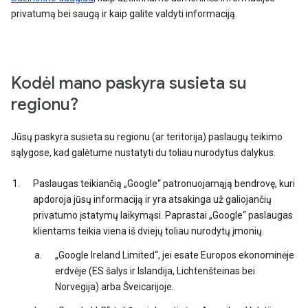
privatumą bei saugą ir kaip galite valdyti informaciją.
Kodėl mano paskyra susieta su
regionu?
Jūsų paskyra susieta su regionu (ar teritorija) paslaugų teikimo
sąlygose, kad galėtume nustatyti du toliau nurodytus dalykus.
Paslaugas teikiančią „Google“ patronuojamąją bendrovę, kuri
apdoroja jūsų informaciją ir yra atsakinga už galiojančių
privatumo įstatymų laikymąsi. Paprastai „Google“ paslaugas
klientams teikia viena iš dviejų toliau nurodytų įmonių.
„Google Ireland Limited“, jei esate Europos ekonominėje
erdvėje (ES šalys ir Islandija, Lichtenšteinas bei
Norvegija) arba Šveicarijoje.