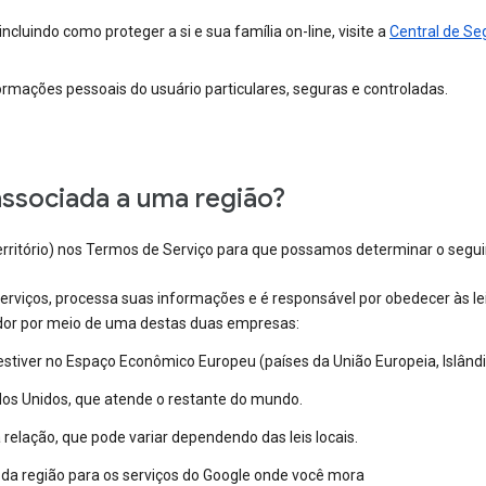
ncluindo como proteger a si e sua família on-line, visite a
Central de Se
ações pessoais do usuário particulares, seguras e controladas.
associada a uma região?
erritório) nos Termos de Serviço para que possamos determinar o segui
serviços, processa suas informações e é responsável por obedecer às lei
dor por meio de uma destas duas empresas:
 estiver no Espaço Econômico Europeu (países da União Europeia, Islândi
os Unidos, que atende o restante do mundo.
elação, que pode variar dependendo das leis locais.
s da região para os serviços do Google onde você mora