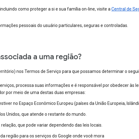
ncluindo como proteger a si e sua família on-line, visite a
Central de Se
ações pessoais do usuário particulares, seguras e controladas.
associada a uma região?
erritório) nos Termos de Serviço para que possamos determinar o segui
serviços, processa suas informações e é responsável por obedecer às lei
dor por meio de uma destas duas empresas:
 estiver no Espaço Econômico Europeu (países da União Europeia, Islândi
os Unidos, que atende o restante do mundo.
elação, que pode variar dependendo das leis locais.
s da região para os serviços do Google onde você mora