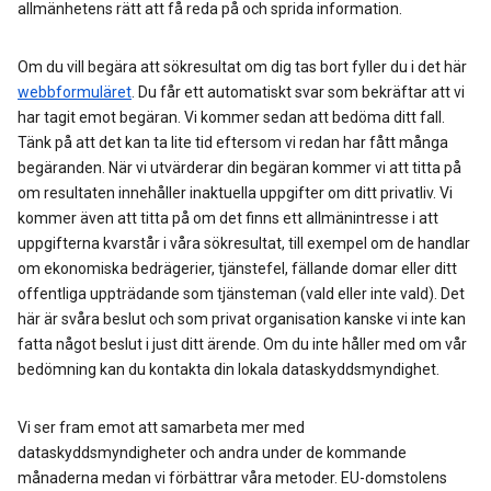
allmänhetens rätt att få reda på och sprida information.
Om du vill begära att sökresultat om dig tas bort fyller du i det här
webbformuläret
. Du får ett automatiskt svar som bekräftar att vi
har tagit emot begäran. Vi kommer sedan att bedöma ditt fall.
Tänk på att det kan ta lite tid eftersom vi redan har fått många
begäranden. När vi utvärderar din begäran kommer vi att titta på
om resultaten innehåller inaktuella uppgifter om ditt privatliv. Vi
kommer även att titta på om det finns ett allmänintresse i att
uppgifterna kvarstår i våra sökresultat, till exempel om de handlar
om ekonomiska bedrägerier, tjänstefel, fällande domar eller ditt
offentliga uppträdande som tjänsteman (vald eller inte vald). Det
här är svåra beslut och som privat organisation kanske vi inte kan
fatta något beslut i just ditt ärende. Om du inte håller med om vår
bedömning kan du kontakta din lokala dataskyddsmyndighet.
Vi ser fram emot att samarbeta mer med
dataskyddsmyndigheter och andra under de kommande
månaderna medan vi förbättrar våra metoder. EU-domstolens