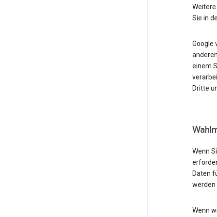
Weitere
Sie in d
Google 
anderen
einem S
verarbe
Dritte 
Wahlm
Wenn Si
erforder
Daten f
werden 
Wenn wi