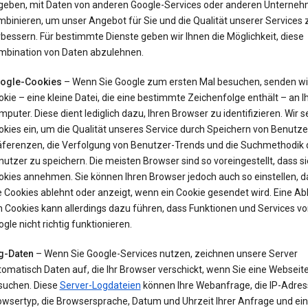
geben, mit Daten von anderen Google-Services oder anderen Unterne
binieren, um unser Angebot für Sie und die Qualität unserer Services 
bessern. Für bestimmte Dienste geben wir Ihnen die Möglichkeit, diese
mbination von Daten abzulehnen.
ogle-Cookies
– Wenn Sie Google zum ersten Mal besuchen, senden wir
kie – eine kleine Datei, die eine bestimmte Zeichenfolge enthält – an I
puter. Diese dient lediglich dazu, Ihren Browser zu identifizieren. Wir 
kies ein, um die Qualität unseres Service durch Speichern von Benutze
äferenzen, die Verfolgung von Benutzer-Trends und die Suchmethodik 
utzer zu speichern. Die meisten Browser sind so voreingestellt, dass si
okies annehmen. Sie können Ihren Browser jedoch auch so einstellen, d
e Cookies ablehnt oder anzeigt, wenn ein Cookie gesendet wird. Eine A
 Cookies kann allerdings dazu führen, dass Funktionen und Services v
gle nicht richtig funktionieren.
g-Daten
– Wenn Sie Google-Services nutzen, zeichnen unsere Server
omatisch Daten auf, die Ihr Browser verschickt, wenn Sie eine Webseit
suchen. Diese
Server-Logdateien
können Ihre Webanfrage, die IP-Adres
owsertyp, die Browsersprache, Datum und Uhrzeit Ihrer Anfrage und ein