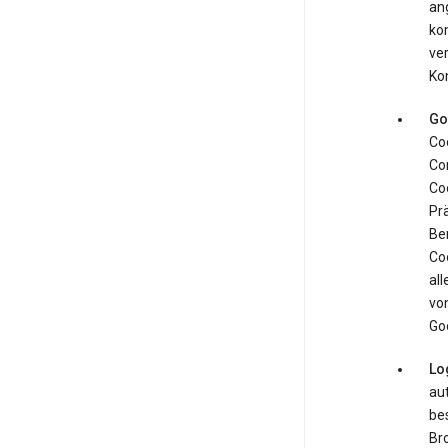
an
kom
ver
Ko
Go
Coo
Com
Coo
Pr
Ben
Co
all
von
Goo
Lo
aut
be
Br