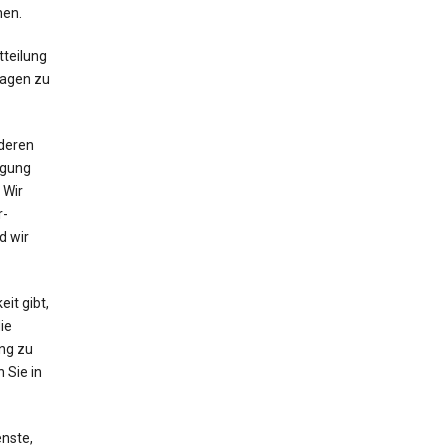
nen.
tteilung
ragen zu
nderen
ügung
 Wir
r-
d wir
it gibt,
ie
ung zu
 Sie in
enste,