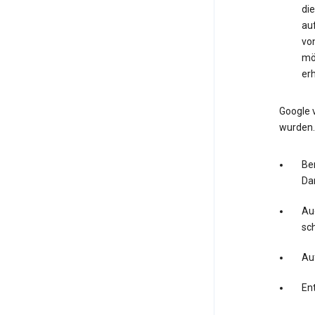
di
auf
vo
mö
er
Google 
wurden.
Ber
Dar
Au
sc
Au
En