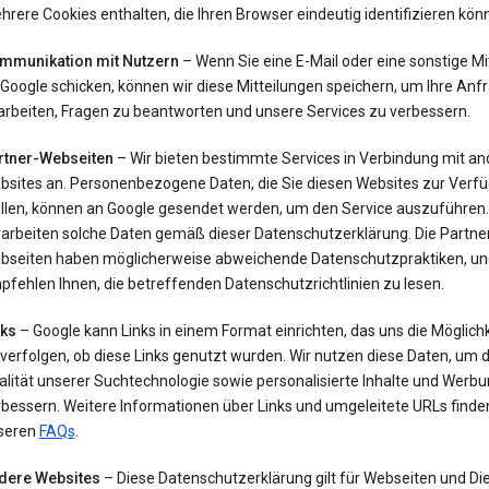
rere Cookies enthalten, die Ihren Browser eindeutig identifizieren kön
mmunikation mit Nutzern
– Wenn Sie eine E-Mail oder eine sonstige Mi
Google schicken, können wir diese Mitteilungen speichern, um Ihre Anf
arbeiten, Fragen zu beantworten und unsere Services zu verbessern.
rtner-Webseiten
– Wir bieten bestimmte Services in Verbindung mit a
bsites an. Personenbezogene Daten, die Sie diesen Websites zur Verf
ellen, können an Google gesendet werden, um den Service auszuführen.
rarbeiten solche Daten gemäß dieser Datenschutzerklärung. Die Partne
bseiten haben möglicherweise abweichende Datenschutzpraktiken, un
fehlen Ihnen, die betreffenden Datenschutzrichtlinien zu lesen.
nks
– Google kann Links in einem Format einrichten, das uns die Möglichke
verfolgen, ob diese Links genutzt wurden. Wir nutzen diese Daten, um d
lität unserer Suchtechnologie sowie personalisierte Inhalte und Werb
bessern. Weitere Informationen über Links und umgeleitete URLs finden
seren
FAQs
.
dere Websites
– Diese Datenschutzerklärung gilt für Webseiten und Di