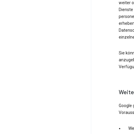
weiter 
Dienste 
persone
erheben
Datensc
einzeln
Sie kön
anzugebe
Verfügu
Weite
Google 
Vorauss
Wen