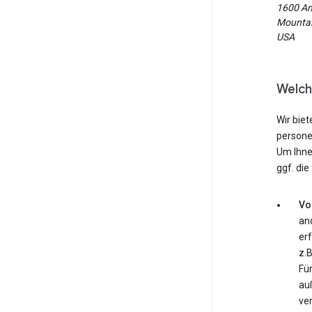
1600 Am
Mountain
USA
Welch
Wir biet
persone
Um Ihne
ggf. die
Vo
an
erf
z.
Fü
au
ver