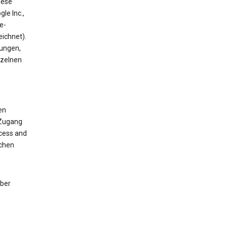
iese
gle Inc.,
e-
ichnet).
mungen,
nzelnen
en
 Zugang
ccess and
chen
über