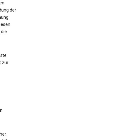
nen
ndung der
mung
diesen
 die
nste
t zur
en
cher