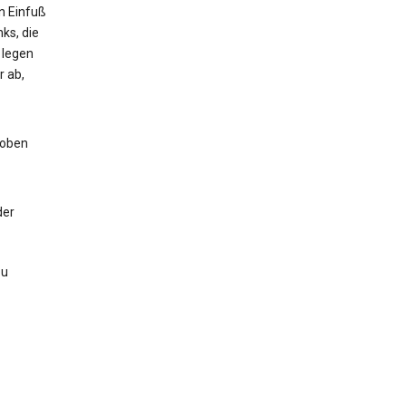
n Einfuß
ks, die
 legen
 ab,
hoben
der
zu