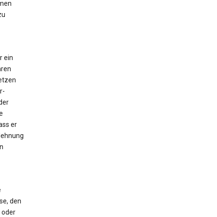
hmen
zu
 ein
hren
setzen
r-
der
e
ass er
blehnung
on
e
se, den
 oder