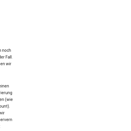
n noch
r Fall.
en wir
 einen
rierung
en (wie
ount).
wir
Servern
t