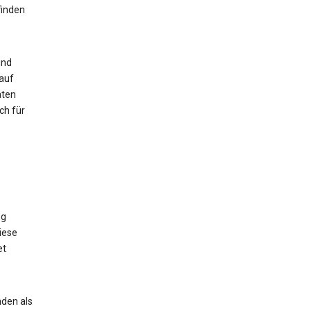
finden
und
auf
aten
ch für
ng
iese
et
den als