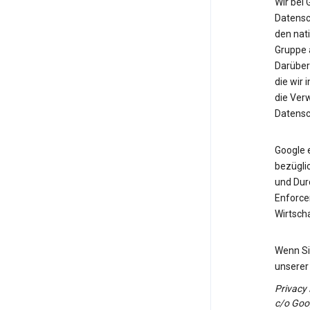
Wir bei
Datensch
den nat
Gruppe 
Darüber
die wir
die Ve
Datensch
Google 
bezüglic
und Durc
Enforce
Wirtsch
Wenn Si
unserer
Privacy
c/o Goog