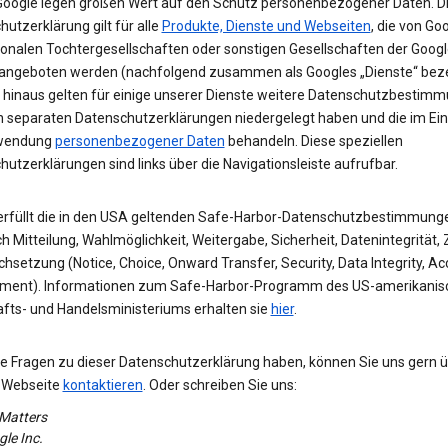
 Google legen großen Wert auf den Schutz personenbezogener Daten. D
utzerklärung gilt für alle
Produkte, Dienste und Webseiten
, die von Goo
ionalen Tochtergesellschaften oder sonstigen Gesellschaften der Googl
angeboten werden (nachfolgend zusammen als Googles „Dienste“ beze
 hinaus gelten für einige unserer Dienste weitere Datenschutzbestim
 in separaten Datenschutzerklärungen niedergelegt haben und die im Ei
rwendung
personenbezogener Daten
behandeln. Diese speziellen
utzerklärungen sind links über die Navigationsleiste aufrufbar.
erfüllt die in den USA geltenden Safe-Harbor-Datenschutzbestimmung
h Mitteilung, Wahlmöglichkeit, Weitergabe, Sicherheit, Datenintegrität,
hsetzung (Notice, Choice, Onward Transfer, Security, Data Integrity, A
ment). Informationen zum Safe-Harbor-Programm des US-amerikanis
afts- und Handelsministeriums erhalten sie
hier
.
e Fragen zu dieser Datenschutzerklärung haben, können Sie uns gern 
 Webseite
kontaktieren
. Oder schreiben Sie uns:
 Matters
le Inc.