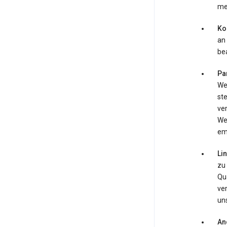
meh
Ko
an 
be
Pa
We
st
ve
We
emp
Li
zu 
Qua
ver
un
An