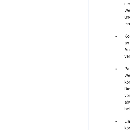
se
We
und
ein
Ko
an
An
ve
Pa
Web
kö
Di
von
ab
be
Li
kö