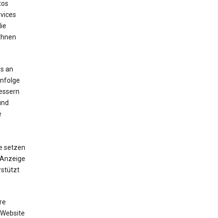
tos
vices
die
 Ihnen
s an
enfolge
bessern
und
e
e setzen
e Anzeige
stützt
re
 Website