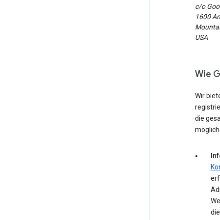
c/o Goog
1600 Am
Mountain
USA
Wie G
Wir biet
registri
die ges
möglich
In
Ko
erf
Ad
We
die