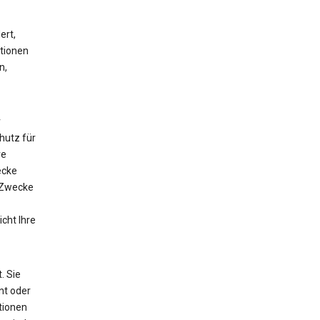
ert,
ationen
n,
r
utz für
ve
ecke
 Zwecke
cht Ihre
. Sie
nt oder
tionen