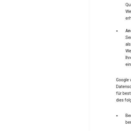
Qua
We
erh
An
Ser
als
We
Ih
ein
Google v
Datensc
für bes
dies fo
Ber
ben