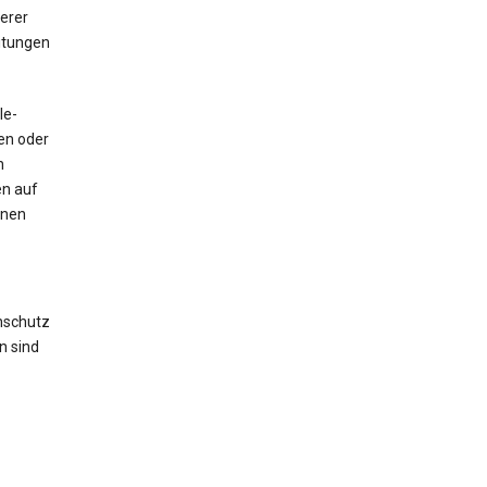
erer
itungen
le-
sen oder
n
en auf
hnen
nschutz
n sind