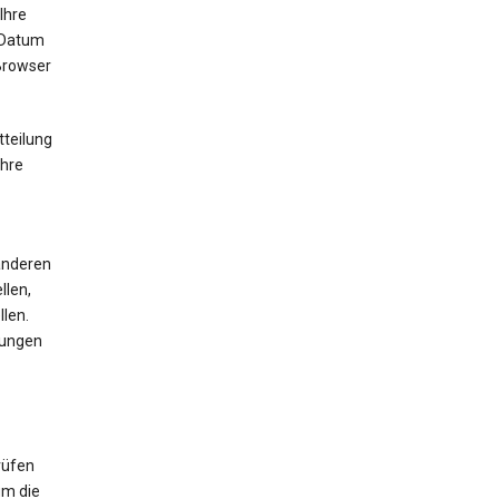
Ihre
 Datum
 Browser
tteilung
Ihre
 anderen
llen,
len.
mungen
rüfen
um die