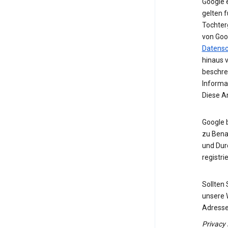
Google 
gelten f
Tochter
von Goo
Datens
hinaus 
beschre
Informa
Diese A
Google 
zu Benac
und Dur
registrie
Sollten
unsere 
Adresse
Privacy