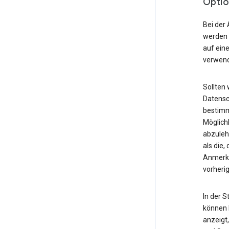
Optio
Bei der 
werden 
auf ein
verwend
Sollten 
Datensc
bestimm
Möglich
abzuleh
als die
Anmerku
vorheri
In der 
können I
anzeigt,