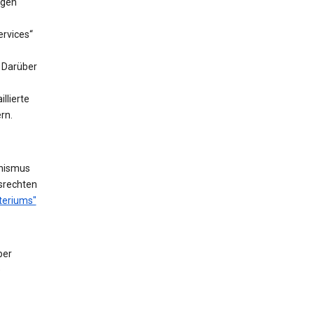
ngen
rvices“
. Darüber
llierte
rn.
nismus
fsrechten
teriums"
ber
e