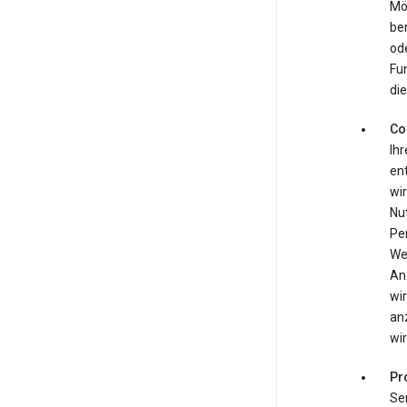
Mö
be
ode
Fun
die
Co
Ihr
ent
wir
Nu
Pe
We
An
wir
an
wir
Pr
Se