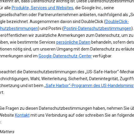
erkennt an, dass Datenschutz wichtig ist. Diese Datenschutzbestimmu
ür alle
Produkte, Services und Websites
, die Google Inc., seine
gesellschaften oder Partnerunternehmen anbieten, nachfolgend als „Se
gle bezeichnet. Ausgenommen davon sind DoubleClick (
DoubleClick-
chutzbestimmungen
) und Postini (
Postini-Datenschutzbestimmungen
)
veröffentlichen wir zusätzliche Anmerkungen zum Datenschutz, um zu
iben, wie bestimmte Services
persönliche Daten
behandeln, sofern detai
tionen nötig sind, um unseren Umgang mit dem Datenschutz zu erläute
nmerkungen sind im
Google-Datenschutz-Center
verfügbar.
beachtet die Datenschutzbestimmungen des „US-Safe-Harbor“-Mecha
hrichtigungen, Wahl, Weiterleitung, Sicherheit, Datenintegrität, Zugrif
chsetzung und ist beim
„Safe Harbor“-Programm des US-Handelsminis
rt.
 Sie Fragen zu diesen Datenschutzbestimmungen haben, nehmen Sie ü
Website
Kontakt
mit uns Verbindung auf oder schreiben Sie an folgend
:
 Matters