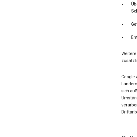
Üb
Sc
Ge
En
Weitere 
zusätzl
Google 
Ländern.
sich auß
Umständ
verarbe
Drittan