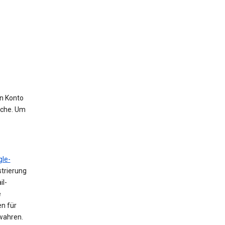
in Konto
uche. Um
le-
trierung
il-
e
n für
ewahren.