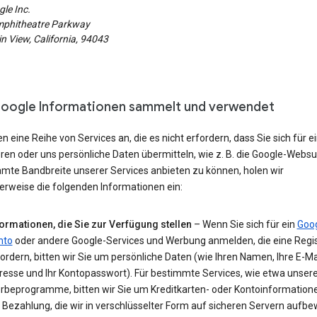
le Inc.
phitheatre Parkway
 View, California, 94043
oogle Informationen sammelt und verwendet
en eine Reihe von Services an, die es nicht erfordern, dass Sie sich für e
eren oder uns persönliche Daten übermitteln, wie z. B. die Google-Webs
amte Bandbreite unserer Services anbieten zu können, holen wir
erweise die folgenden Informationen ein:
formationen, die Sie zur Verfügung stellen
– Wenn Sie sich für ein
Goog
nto
oder andere Google-Services und Werbung anmelden, die eine Regis
ordern, bitten wir Sie um persönliche Daten (wie Ihren Namen, Ihre E-Ma
resse und Ihr Kontopasswort). Für bestimmte Services, wie etwa unser
rbeprogramme, bitten wir Sie um Kreditkarten- oder Kontoinformatione
 Bezahlung, die wir in verschlüsselter Form auf sicheren Servern aufb