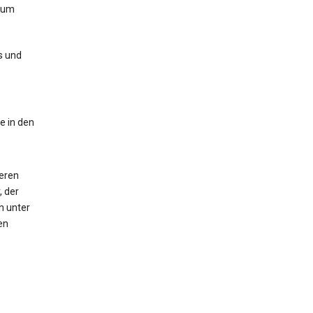
zum
s und
e in den
deren
, der
n unter
en