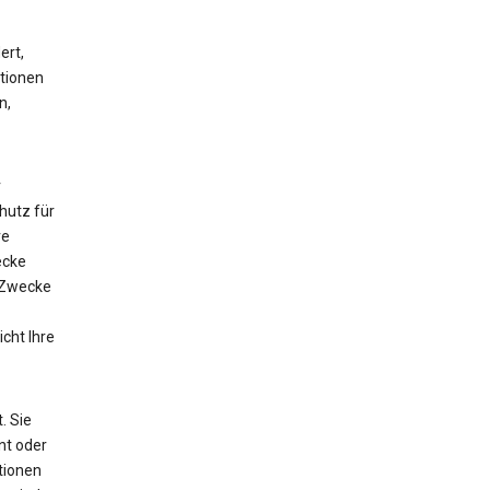
ert,
ationen
n,
r
utz für
ve
ecke
 Zwecke
cht Ihre
. Sie
nt oder
tionen