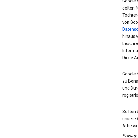
Google 
gelten f
Tochter
von Goo
Datens
hinaus 
beschre
Informa
Diese A
Google 
zu Benac
und Dur
registrie
Sollten
unsere 
Adresse
Privacy