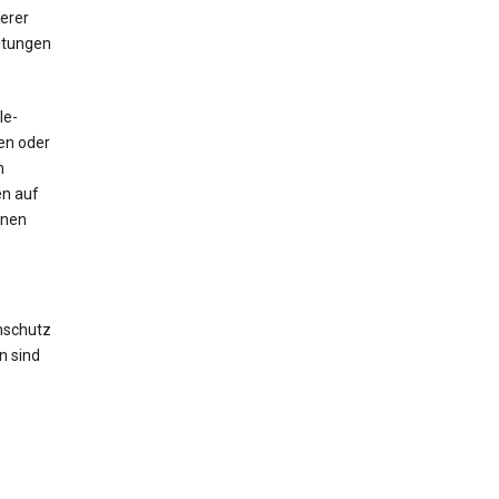
erer
itungen
le-
sen oder
n
en auf
hnen
nschutz
n sind