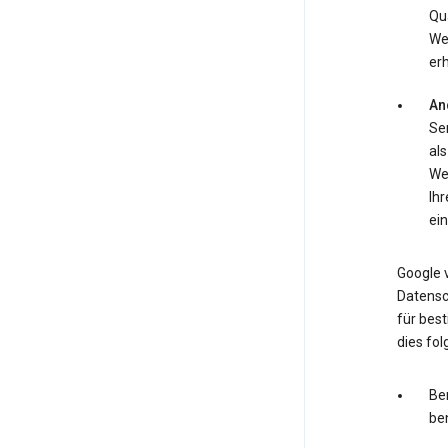
Qua
We
erh
An
Ser
als
We
Ih
ein
Google v
Datensc
für bes
dies fo
Ber
ben