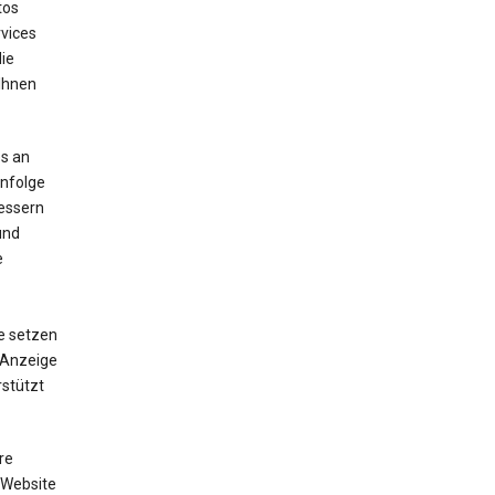
tos
vices
die
 Ihnen
s an
enfolge
bessern
und
e
e setzen
e Anzeige
stützt
re
 Website