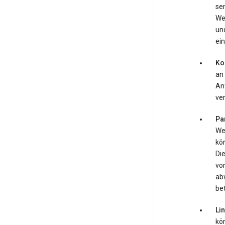
se
We
und
ein
Ko
an
An
ve
Pa
Web
kö
Di
von
ab
be
Li
kö