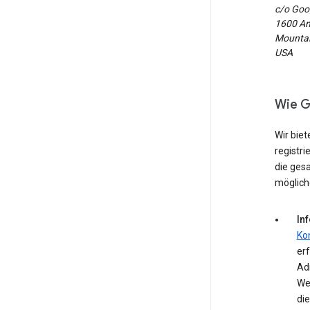
c/o Goog
1600 Am
Mountain
USA
Wie G
Wir biet
registri
die ges
möglich
In
Ko
erf
Ad
We
die