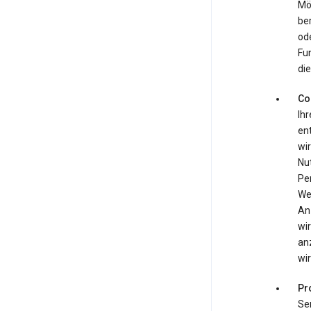
Mö
be
ode
Fun
die
Co
Ihr
ent
wir
Nu
Pe
We
An
wir
an
wir
Pr
Se