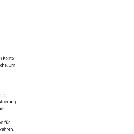
in Konto
uche. Um
le-
trierung
il-
e
n für
ewahren.