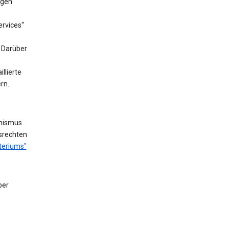
ngen
rvices“
. Darüber
llierte
rn.
nismus
fsrechten
teriums"
ber
e