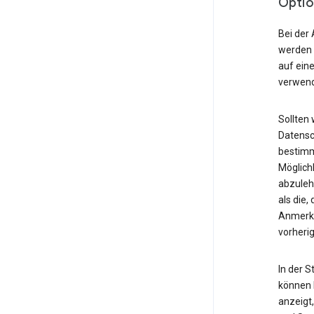
Optio
Bei der 
werden 
auf ein
verwend
Sollten 
Datensc
bestimm
Möglich
abzuleh
als die
Anmerku
vorheri
In der 
können I
anzeigt,