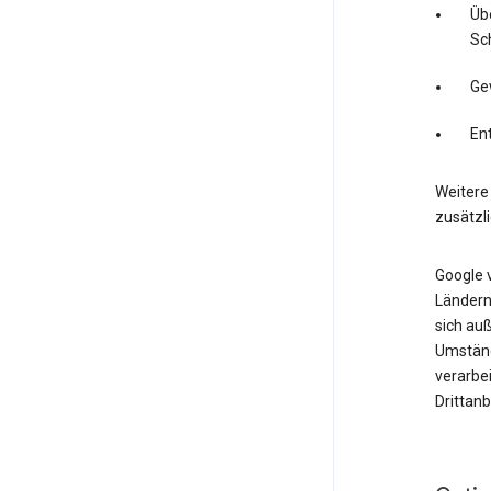
Üb
Sc
Ge
En
Weitere 
zusätzl
Google 
Ländern.
sich auß
Umständ
verarbe
Drittan