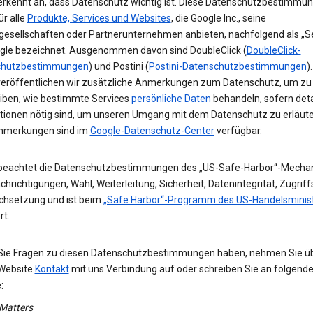
erkennt an, dass Datenschutz wichtig ist. Diese Datenschutzbestimmu
ür alle
Produkte, Services und Websites
, die Google Inc., seine
gesellschaften oder Partnerunternehmen anbieten, nachfolgend als „Se
gle bezeichnet. Ausgenommen davon sind DoubleClick (
DoubleClick-
chutzbestimmungen
) und Postini (
Postini-Datenschutzbestimmungen
)
veröffentlichen wir zusätzliche Anmerkungen zum Datenschutz, um zu
iben, wie bestimmte Services
persönliche Daten
behandeln, sofern detai
tionen nötig sind, um unseren Umgang mit dem Datenschutz zu erläute
nmerkungen sind im
Google-Datenschutz-Center
verfügbar.
beachtet die Datenschutzbestimmungen des „US-Safe-Harbor“-Mecha
hrichtigungen, Wahl, Weiterleitung, Sicherheit, Datenintegrität, Zugrif
chsetzung und ist beim
„Safe Harbor“-Programm des US-Handelsminis
rt.
 Sie Fragen zu diesen Datenschutzbestimmungen haben, nehmen Sie ü
Website
Kontakt
mit uns Verbindung auf oder schreiben Sie an folgend
:
 Matters