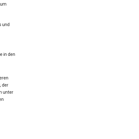
zum
s und
e in den
deren
, der
n unter
en