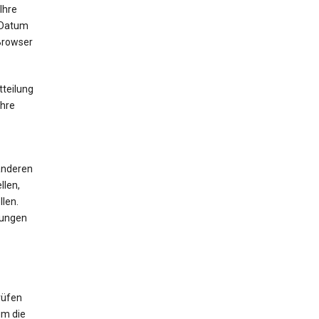
Ihre
 Datum
 Browser
tteilung
Ihre
 anderen
llen,
len.
mungen
rüfen
um die