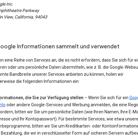
le Inc.
phitheatre Parkway
 View, California, 94043
oogle Informationen sammelt und verwendet
en eine Reihe von Services an, die es nicht erfordern, dass Sie sich für e
eren oder uns persönliche Daten übermitteln, wie z. B. die Google-Webs
amte Bandbreite unserer Services anbieten zu können, holen wir
erweise die folgenden Informationen ein:
formationen, die Sie zur Verfügung stellen
– Wenn Sie sich für ein
Goog
nto
oder andere Google-Services und Werbung anmelden, die eine Regis
ordern, bitten wir Sie um persönliche Daten (wie Ihren Namen, Ihre E-Ma
resse und Ihr Kontopasswort). Für bestimmte Services, wie etwa unser
rbeprogramme, bitten wir Sie um Kreditkarten- oder Kontoinformatione
 Bezahlung, die wir in verschlüsselter Form auf sicheren Servern aufb