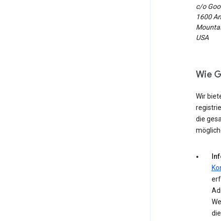
c/o Goog
1600 Am
Mountain
USA
Wie G
Wir biet
registri
die ges
möglich
In
Ko
erf
Ad
We
die