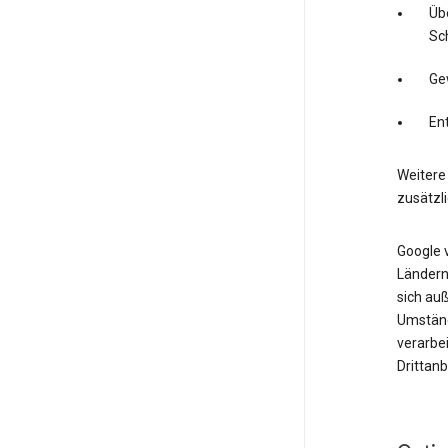
Üb
Sc
Ge
En
Weitere 
zusätzl
Google 
Ländern.
sich auß
Umständ
verarbe
Drittan