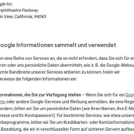
le Inc.
phitheatre Parkway
 View, California, 94043
oogle Informationen sammelt und verwendet
en eine Reihe von Services an, die es nicht erfordern, dass Sie sich für e
eren oder uns persönliche Daten übermitteln, wie z. B. die Google-Webs
amte Bandbreite unserer Services anbieten zu können, holen wir
erweise die folgenden Informationen ein:
formationen, die Sie zur Verfügung stellen
– Wenn Sie sich für ein
Goog
nto
oder andere Google-Services und Werbung anmelden, die eine Regis
ordern, bitten wir Sie um persönliche Daten (wie Ihren Namen, Ihre E-Ma
resse und Ihr Kontopasswort). Für bestimmte Services, wie etwa unser
rbeprogramme, bitten wir Sie um Kreditkarten- oder Kontoinformatione
 Bezahlung, die wir in verschlüsselter Form auf sicheren Servern aufb