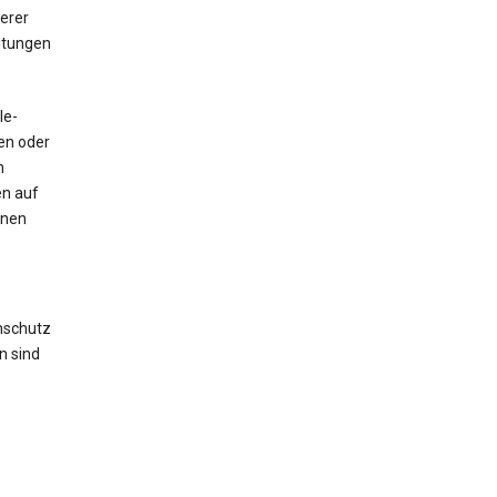
erer
itungen
le-
sen oder
n
en auf
hnen
nschutz
n sind