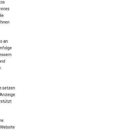
tos
vices
die
 Ihnen
s an
enfolge
bessern
und
e
e setzen
e Anzeige
stützt
re
 Website