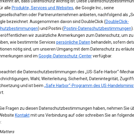
erkennt an, dass Datenschutz wichtig ist. Diese Datenschutzbestimmu
ür alle
Produkte, Services und Websites
, die Google Inc., seine
gesellschaften oder Partnerunternehmen anbieten, nachfolgend als „Se
gle bezeichnet. Ausgenommen davon sind DoubleClick (
DoubleClick-
chutzbestimmungen
) und Postini (
Postini-Datenschutzbestimmungen
)
veröffentlichen wir zusätzliche Anmerkungen zum Datenschutz, um zu
iben, wie bestimmte Services
persönliche Daten
behandeln, sofern detai
tionen nötig sind, um unseren Umgang mit dem Datenschutz zu erläute
nmerkungen sind im
Google-Datenschutz-Center
verfügbar.
beachtet die Datenschutzbestimmungen des „US-Safe-Harbor“-Mecha
hrichtigungen, Wahl, Weiterleitung, Sicherheit, Datenintegrität, Zugrif
chsetzung und ist beim
„Safe Harbor“-Programm des US-Handelsminis
rt.
 Sie Fragen zu diesen Datenschutzbestimmungen haben, nehmen Sie ü
Website
Kontakt
mit uns Verbindung auf oder schreiben Sie an folgend
:
 Matters