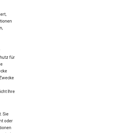
ert,
ationen
n,
r
utz für
ve
ecke
 Zwecke
cht Ihre
. Sie
nt oder
tionen