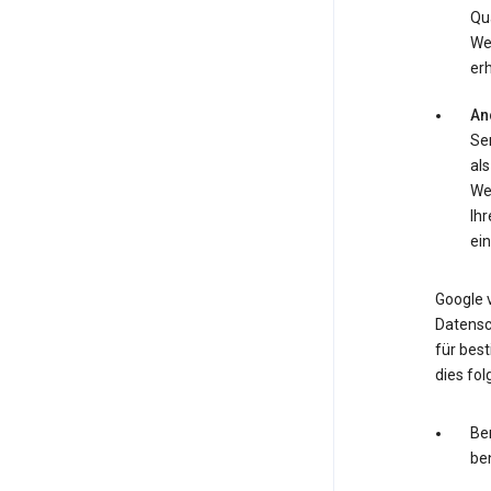
Qua
We
erh
An
Ser
als
We
Ih
ein
Google v
Datensc
für bes
dies fo
Ber
ben