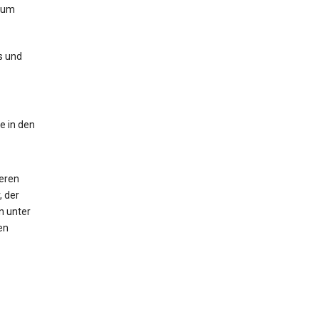
zum
s und
e in den
deren
, der
n unter
en