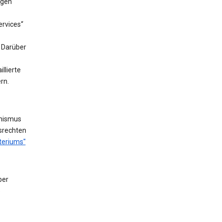
ngen
rvices“
. Darüber
llierte
rn.
nismus
fsrechten
teriums"
ber
e