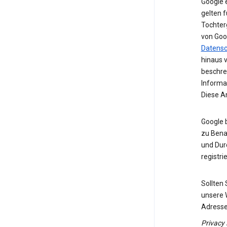
Google 
gelten f
Tochter
von Goo
Datens
hinaus 
beschre
Informa
Diese A
Google 
zu Benac
und Dur
registrie
Sollten
unsere 
Adresse
Privacy