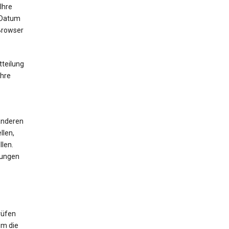
Ihre
 Datum
 Browser
tteilung
Ihre
 anderen
llen,
len.
mungen
rüfen
um die