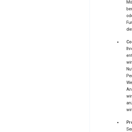
Mö
be
ode
Fun
die
Co
Ihr
ent
wir
Nu
Pe
We
An
wir
an
wir
Pr
Se