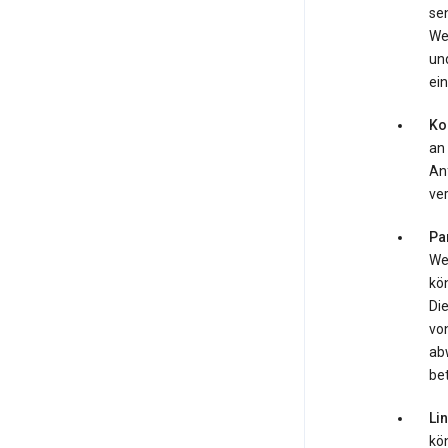
se
We
und
ein
Ko
an
An
ve
Pa
Web
kö
Di
von
ab
be
Li
kö