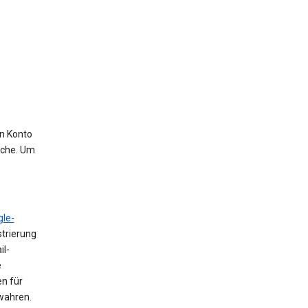
in Konto
uche. Um
le-
trierung
il-
e
n für
ewahren.