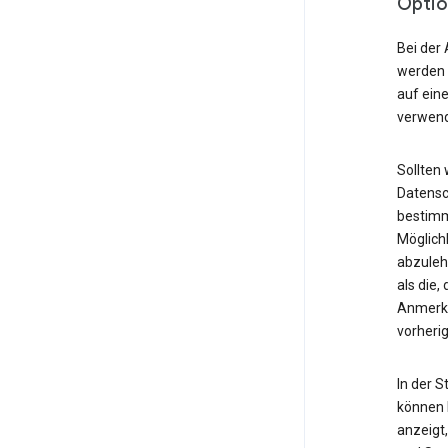
Optio
Bei der 
werden 
auf ein
verwend
Sollten 
Datensc
bestimm
Möglich
abzuleh
als die
Anmerku
vorheri
In der 
können I
anzeigt,