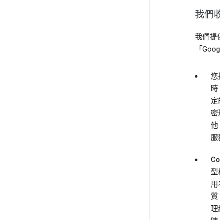
我們
我們提
「Go
您
時
定
密
他
服
Co
型
用
質
理