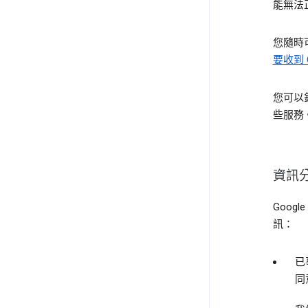
能無法
您隨時
要收到 G
您可以
些服務
資訊
Goog
訊：
已
同