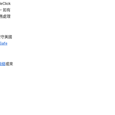
Click
外，如有
務處理
遵守美國
afe
聯絡
或來