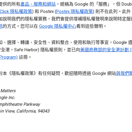
提供的所有
產品、服務和網站
，統稱為 Google 的「服務」，但 Double
eClick 隱私權政策
) 和 Postini (
Postini 隱私權政策
) 則不在此列。此
加說明我們的隱私權實務，我們會提供增補隱私權聲明來說明特定服
訊
的方式。您可以在
Google 隱私權中心
看到這些聲明。
知、選擇、轉讓、安全性、資料整合、使用和執行等事宜，Google 
安全港，Safe Harbor) 隱私權原則，並已向
美國商務部的安全港計劃 (S
 Program)
註冊。
對本《隱私權政策》有任何疑問，歡迎隨時透過 Google 網站
與我們
 Matters
gle Inc.
mphitheatre Parkway
n View, California, 94043