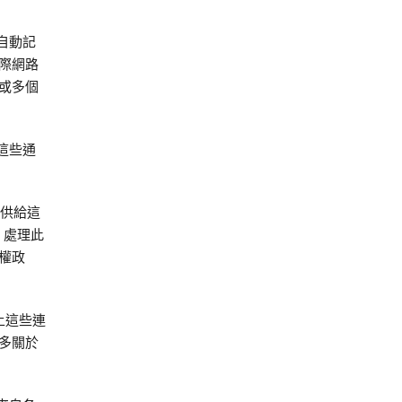
時自動記
際網路
或多個
留這些通
提供給這
》處理此
權政
上這些連
多關於