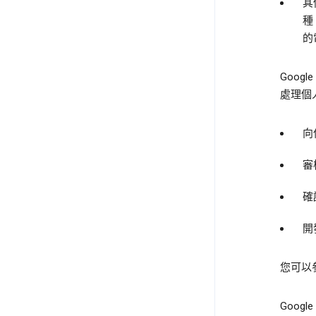
其
種
的
Goo
處理個
向
審
確
開
您可以
Goo