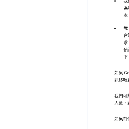
我
為
本
我
合
求
偵
下
如果 
訊移轉
我們可
人數，
如果有