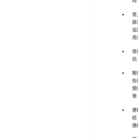
時
登
錄
協
用
使
訊
聯
些
類
策
連
結
連