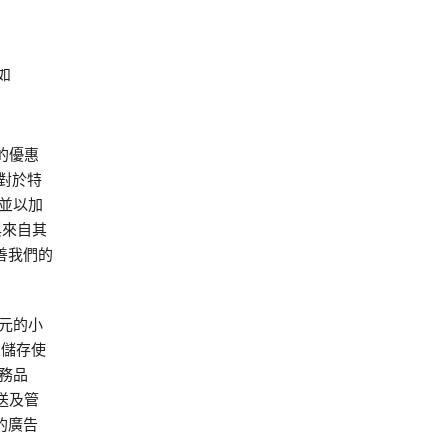
如
：
冊的優惠
對於特
並以加
與來自其
善我們的
字元的小
來儲存使
務品
放送及管
的廣告