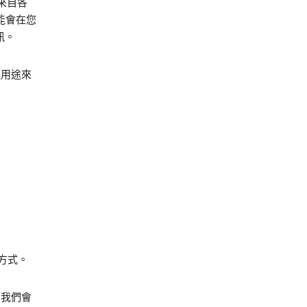
為來自各
能會在您
訊。
述用途來
方式。
，我們會