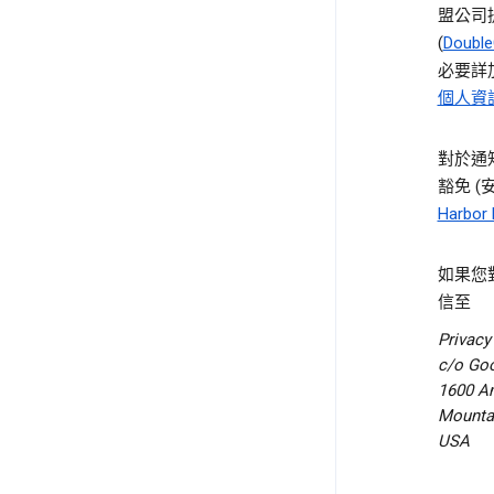
盟公司
(
Doubl
必要詳
個人資
對於通
豁免 (
Harbor
如果您
信至
Privacy
c/o Goo
1600 A
Mountai
USA