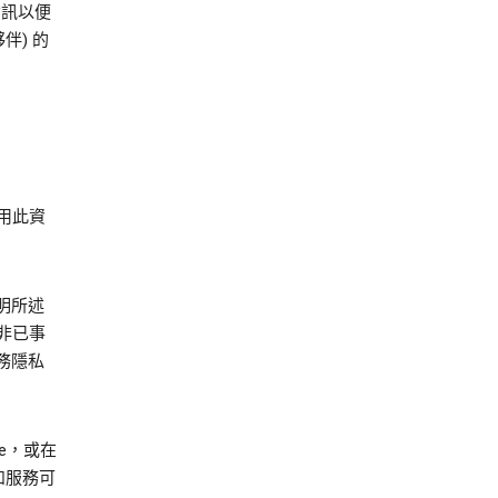
資訊以便
伴) 的
用此資
明所述
非已事
務隱私
ie，或在
能和服務可