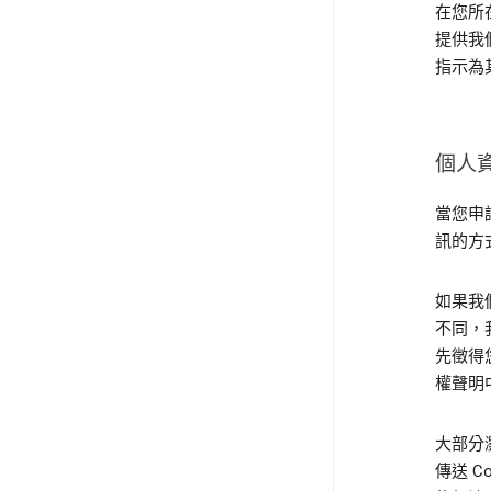
在您所
提供我
指示為
個人
當您申
訊的方
如果我
不同，
先徵得
權聲明
大部分瀏
傳送 C