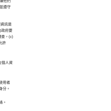
讓他們
並遵守
類資訊是
的政府要
，(c)
允許
在個人資
使用者
身分。
絡。