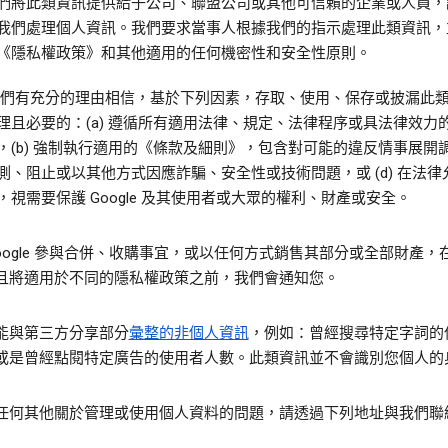
們將此類資訊提供給子公司、聯盟公司或其他可信賴的企業或人員，
我們處理個人資訊。我們要求當事人根據我們的指示處理此類資訊，
《隱私權政策》和其他適用的任何機密性和安全性原則。
 們有充分的理由相信，基於下列因素，存取、使用、保存或披漏此
理且必要的：(a) 遵循所有適用法律、規定、法律程序或具法律效力
，(b) 強制執行適用的《條款及細則》，包含對可能的違反情事展開調查
測、阻止或以其他方式因應詐騙、安全性或技術問題，或 (d) 在法律
，視需要保護 Google 及其使用者或大眾的權利、財產或安全。
Google 參與合併、收購事宜，或以任何方式銷售其部分或全部財產，
且將適用於不同的隱私權政策之前，我們會通知您。
能與第三方分享部分
彙整的非個人資訊
，例如：曾經搜尋特定字詞的
或是曾經點閱特定廣告的使用者人數。此類資訊並不會識別您個人的
任何其他關於管理或使用個人資料的問題，請透過下列地址與我們聯