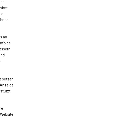
tos
vices
die
 Ihnen
s an
enfolge
bessern
und
e
e setzen
e Anzeige
stützt
re
 Website