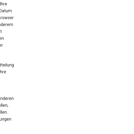
Ihre
 Datum
 Browser
anderem
t
en
er
tteilung
Ihre
 anderen
llen,
len.
mungen