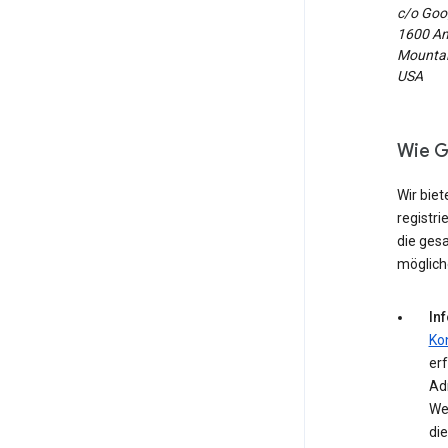
c/o Goog
1600 Am
Mountain
USA
Wie G
Wir biet
registri
die ges
möglich
In
Ko
erf
Ad
We
die