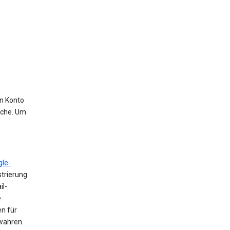
in Konto
uche. Um
le-
trierung
il-
e
n für
ewahren.