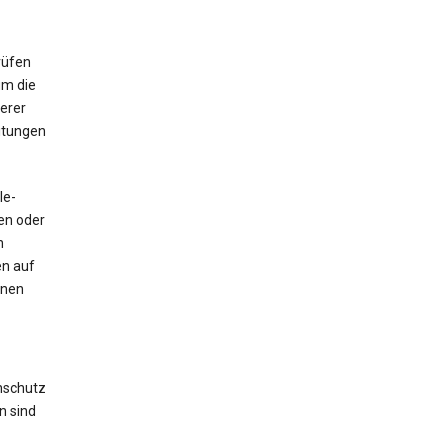
rüfen
um die
erer
itungen
le-
sen oder
n
en auf
hnen
nschutz
n sind