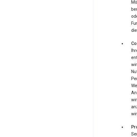
Mö
be
ode
Fun
die
Co
Ihr
ent
wir
Nu
Pe
We
An
wir
an
wir
Pr
Se