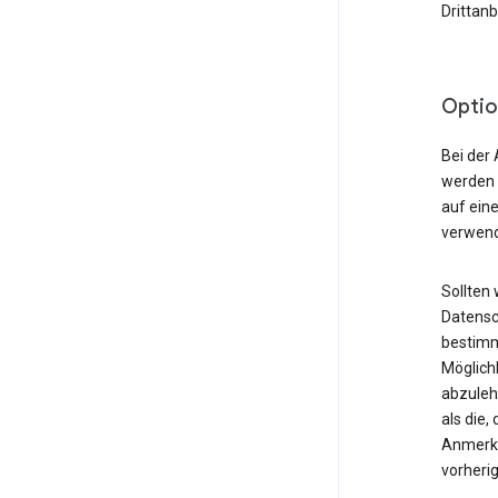
Drittan
Optio
Bei der 
werden 
auf ein
verwend
Sollten 
Datensc
bestimm
Möglich
abzuleh
als die
Anmerku
vorheri