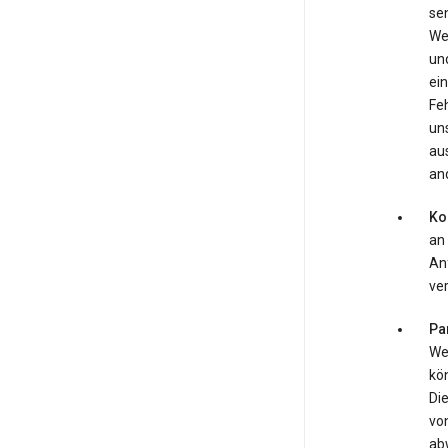
se
We
und
ein
Fe
uns
au
an
Ko
an
An
ve
Pa
Web
kö
Di
von
ab