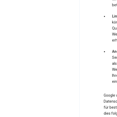
be
Li
kö
Qua
We
erh
An
Ser
als
We
Ih
ein
Google v
Datensc
für bes
dies fo