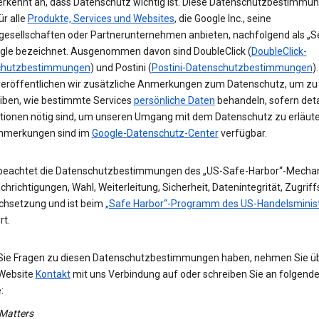
erkennt an, dass Datenschutz wichtig ist. Diese Datenschutzbestimmu
ür alle
Produkte, Services und Websites
, die Google Inc., seine
gesellschaften oder Partnerunternehmen anbieten, nachfolgend als „Se
gle bezeichnet. Ausgenommen davon sind DoubleClick (
DoubleClick-
chutzbestimmungen
) und Postini (
Postini-Datenschutzbestimmungen
)
veröffentlichen wir zusätzliche Anmerkungen zum Datenschutz, um zu
iben, wie bestimmte Services
persönliche Daten
behandeln, sofern detai
tionen nötig sind, um unseren Umgang mit dem Datenschutz zu erläute
nmerkungen sind im
Google-Datenschutz-Center
verfügbar.
beachtet die Datenschutzbestimmungen des „US-Safe-Harbor“-Mecha
hrichtigungen, Wahl, Weiterleitung, Sicherheit, Datenintegrität, Zugrif
chsetzung und ist beim
„Safe Harbor“-Programm des US-Handelsminis
rt.
 Sie Fragen zu diesen Datenschutzbestimmungen haben, nehmen Sie ü
Website
Kontakt
mit uns Verbindung auf oder schreiben Sie an folgend
:
 Matters