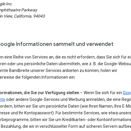
le Inc.
phitheatre Parkway
 View, California, 94043
oogle Informationen sammelt und verwendet
en eine Reihe von Services an, die es nicht erfordern, dass Sie sich für e
eren oder uns persönliche Daten übermitteln, wie z. B. die Google-Webs
amte Bandbreite unserer Services anbieten zu können, holen wir
erweise die folgenden Informationen ein:
formationen, die Sie zur Verfügung stellen
– Wenn Sie sich für ein
Goog
nto
oder andere Google-Services und Werbung anmelden, die eine Regis
ordern, bitten wir Sie um persönliche Daten (wie Ihren Namen, Ihre E-Ma
resse und Ihr Kontopasswort). Für bestimmte Services, wie etwa unser
rbeprogramme, bitten wir Sie um Kreditkarten- oder Kontoinformatione
 Bezahlung, die wir in verschlüsselter Form auf sicheren Servern aufb