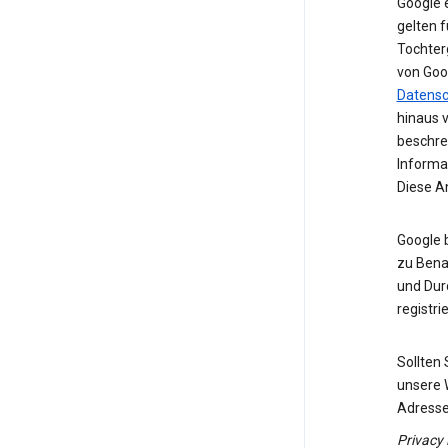
Google 
gelten f
Tochter
von Goo
Datens
hinaus 
beschre
Informa
Diese A
Google 
zu Benac
und Dur
registrie
Sollten
unsere 
Adresse
Privacy