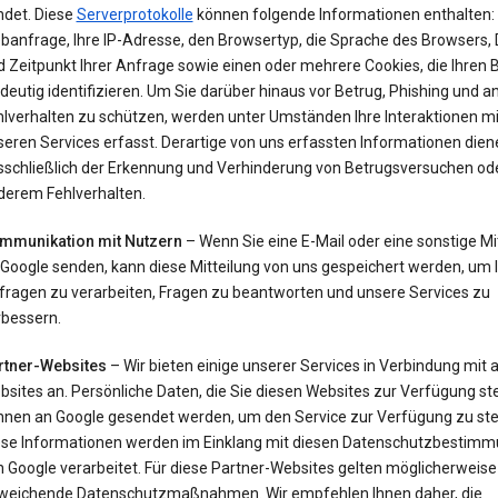
ndet. Diese
Serverprotokolle
können folgende Informationen enthalten: 
banfrage, Ihre IP-Adresse, den Browsertyp, die Sprache des Browsers,
 Zeitpunkt Ihrer Anfrage sowie einen oder mehrere Cookies, die Ihren
deutig identifizieren. Um Sie darüber hinaus vor Betrug, Phishing und 
hlverhalten zu schützen, werden unter Umständen Ihre Interaktionen mi
eren Services erfasst. Derartige von uns erfassten Informationen dien
sschließlich der Erkennung und Verhinderung von Betrugsversuchen od
derem Fehlverhalten.
mmunikation mit Nutzern
– Wenn Sie eine E-Mail oder eine sonstige Mi
 Google senden, kann diese Mitteilung von uns gespeichert werden, um 
fragen zu verarbeiten, Fragen zu beantworten und unsere Services zu
rbessern.
rtner-Websites
– Wir bieten einige unserer Services in Verbindung mit
sites an. Persönliche Daten, die Sie diesen Websites zur Verfügung ste
nnen an Google gesendet werden, um den Service zur Verfügung zu stel
ese Informationen werden im Einklang mit diesen Datenschutzbestim
 Google verarbeitet. Für diese Partner-Websites gelten möglicherweise
weichende Datenschutzmaßnahmen. Wir empfehlen Ihnen daher, die