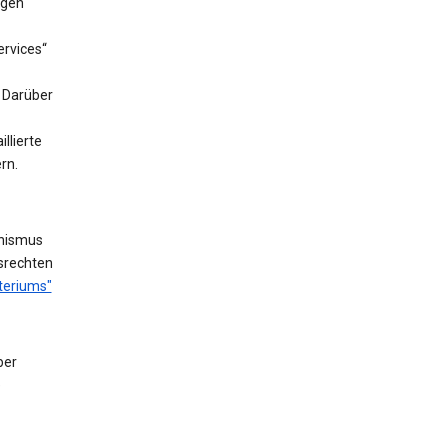
ngen
rvices“
. Darüber
llierte
rn.
nismus
fsrechten
teriums"
ber
e