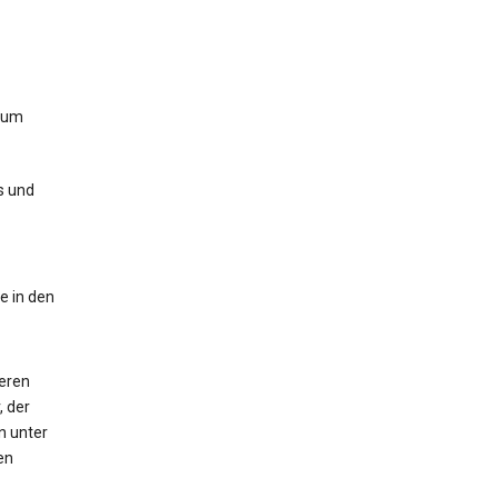
zum
s und
e in den
deren
, der
n unter
en