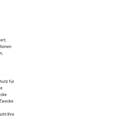
ert,
ationen
n,
r
utz für
ve
ecke
 Zwecke
cht Ihre