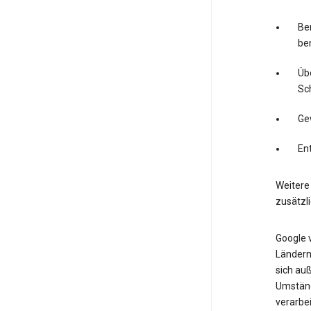
Ber
ben
Üb
Sc
Ge
En
Weitere 
zusätzl
Google 
Ländern.
sich auß
Umständ
verarbe